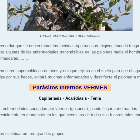
Torcaz enferma por Tricomoniasis
a recordar que se deben tomar las medidas oportunas de higiene cuando tenga
itar algunas de las enfermedades transmisibles de las palomas hacia el homb
 máscaras,.......
 no esten superpobladas de aves y coloque rejillas en el suelo para que el agu
as por sus heces, evitará muchas enfermedades y desinfecte el palomar a 
""
Parásitos Internos VERMES
""
Capilariasis - Acaridiasis - Tenia
r, enfermedades causadas por vermes (gusanos), puede llegar a mermar las f
ecialmente en momentos en los que necesitas de todas sus fuerzas tales com
 clasificar en tres grandes grupos: