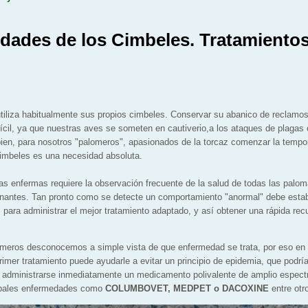
dades de los Cimbeles. Tratamiento
tiliza habitualmente sus propios cimbeles. Conservar su abanico de reclamo
ifícil, ya que nuestras aves se someten en cautiverio,a los ataques de plagas 
ien, para nosotros "palomeros", apasionados de la torcaz comenzar la temp
cimbeles es una necesidad absoluta.
s enfermas requiere la observación frecuente de la salud de todas las palo
minantes. Tan pronto como se detecte un comportamiento "anormal" debe esta
, para administrar el mejor tratamiento adaptado, y así obtener una rápida re
omeros desconocemos a simple vista de que enfermedad se trata, por eso en
rimer tratamiento puede ayudarle a evitar un principio de epidemia, que podría
e administrarse inmediatamente un medicamento polivalente de amplio espectr
ncipales enfermedades como
COLUMBOVET, MEDPET o DACOXINE
entre otr