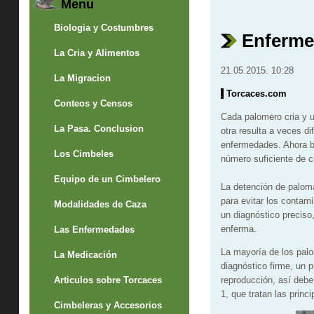
Menu
Biologia y Costumbres
Enferme
La Cria y Alimentos
21.05.2015. 10:28
La Migracion
.
Torcaces.com
Conteos y Censos
Cada palomero cria y u
La Pasa. Conclusion
otra resulta a veces d
enfermedades. Ahora b
Los Cimbeles
número suficiente de 
Equipo de un Cimbelero
La detención de paloma
para evitar los conta
Modalidades de Caza
un diagnóstico preciso
enferma.
Las Enfermedades
La mayoría de los pal
La Medicación
diagnóstico firme, un p
Articulos sobre Torcaces
reproducción, así deb
1, que tratan las pri
Cimbeleras y Accesorios