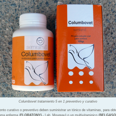
Columbovet tratamiento 5 en 1 preventivo y curativo
ento curativo o preventivo deben suministrar un tónico de vitaminas, para obt
oma enferma (
FLORATONYL
- Lab. Moureau) o un multivitaminico (
BELGASO