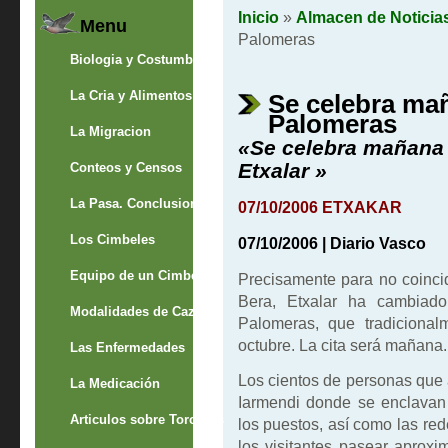
Inicio
»
Almacen de Noticia
Menu
Palomeras
Biologia y Costumbres
La Cria y Alimentos
Se celebra mañ
Palomeras
La Migracion
«Se celebra mañana 
Etxalar »
Conteos y Censos
La Pasa. Conclusion
07/10/2006 ETXAKAR
Los Cimbeles
07/10/2006 | Diario Vasco
Equipo de un Cimbelero
Precisamente para no coinci
Bera, Etxalar ha cambiado
Modalidades de Caza
Palomeras, que tradicional
octubre. La cita será mañana.
Las Enfermedades
Los cientos de personas que
La Medicación
Iarmendi donde se enclavan 
Articulos sobre Torcaces
los puestos, así como las red
los visitantes pasear aprox