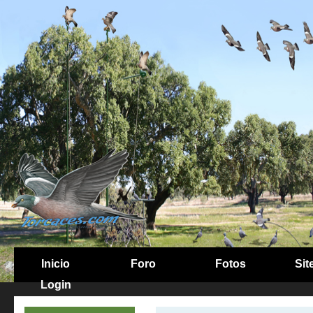
Inicio
Foro
Fotos
Sit
Login