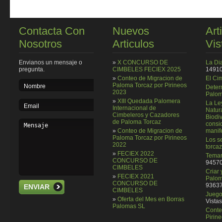
Contacta Con
Nuevos
Art
Nosotros
Articulos
Vis
Envianos un mensaje o
»
X CONCURSO DE
La Di
pregunta.
CIMBELES FECIEX 2025
14910
»
Conteo de Migracion de
El Ci
Paloma Torcaz por Pirineos
Deter
2023
Palom
»
XIII Quedada Palomera
La Le
Internacional de
Natura
Cimbeleros y Cazadores
Biodi
de Paloma Torcaz
consi
»
Conteo de Migracion de
manif
Paloma Torcaz por Pirineos
Los se
2022
torcaz
»
FECIEX 2022
Temar
CONCURSO DE
94570
CIMBELES
Criar
»
FECIEX 2021
Palom
CONCURSO DE
93637
ENVIAR
CIMBELES
Juego 
»
Oferta del Mes en Borras
Vistas
Palomas SL
Conte
Pirin