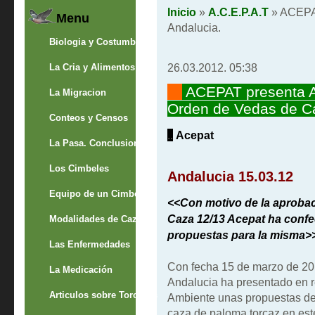
Inicio
»
A.C.E.P.A.T
» ACEPAT
Menu
Andalucia.
Biologia y Costumbres
26.03.2012. 05:38
La Cria y Alimentos
"""
ACEPAT presenta A
La Migracion
Orden de Vedas de Ca
Conteos y Censos
..
Acepat
La Pasa. Conclusion
Los Cimbeles
Andalucia
15.03.12
Equipo de un Cimbelero
<
<
Con motivo de la aproba
Caza 12/13 Acepat ha conf
Modalidades de Caza
propuestas para la misma
>
Las Enfermedades
Con fecha 15 de marzo de 20
La Medicación
Andalucia ha presentado en r
Articulos sobre Torcaces
Ambiente unas propuestas de
caza de paloma torcaz en este