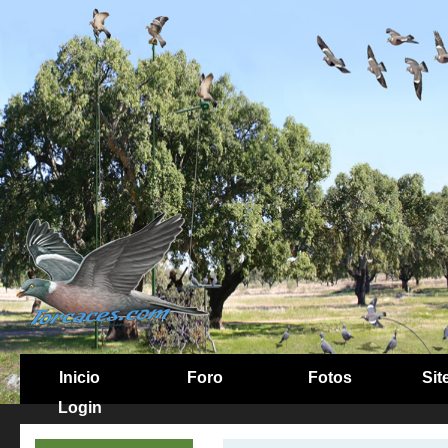
Inicio
Foro
Fotos
Sit
Login