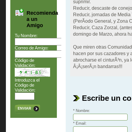
suprimir.
Reducir, descaste de conejos
Recomienda
Reducir, jornadas de Media 
a un
(PerÃ­odo General, y Zona C
Amigo
Reducir, Caza Zorzal, (antes
domingo de Marzo, ahora has
Tu Nombre:
Que miren otras Comunidade
Correo de Amigo:
hacen por sus cazadores y a
abrocharse el cinturÃ³n, ya 
Código de
Validación:
Â¡Â¡serÃ¡n bandarras!!!
Introduzca el
Código de
Validación:
Escribe un c
ENVIAR
* Nombre:
* Email: