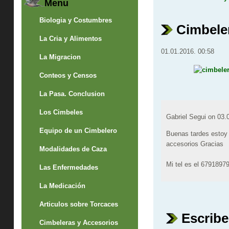
Menu
Biologia y Costumbres
Cimbele
La Cria y Alimentos
01.01.2016. 00:58
La Migracion
Conteos y Censos
La Pasa. Conclusion
Los Cimbeles
Gabriel Segui on
03.
Equipo de un Cimbelero
Buenas tardes estoy 
accesorios Gracias
Modalidades de Caza
Mi tel es el 6791897
Las Enfermedades
La Medicación
Articulos sobre Torcaces
Escribe
Cimbeleras y Accesorios