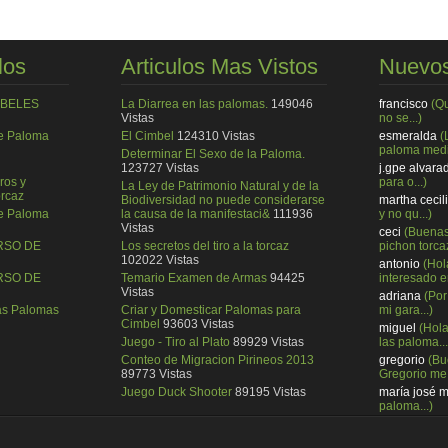
los
Articulos Mas Vistos
Nuevos
MBELES
La Diarrea en las palomas.
149046
francisco
(Q
Vistas
no se...)
de Paloma
El Cimbel
124310 Vistas
esmeralda
(
paloma medi
Determinar El Sexo de la Paloma.
123727 Vistas
j.gpe alvara
ros y
para o...)
La Ley de Patrimonio Natural y de la
rcaz
Biodiversidad no puede considerarse
martha cecil
de Paloma
la causa de la manifestaci&
111936
y no qu...)
Vistas
ceci
(Buenas
RSO DE
Los secretos del tiro a la torcaz
pichon torcaz
102022 Vistas
antonio
(Hol
RSO DE
Temario Examen de Armas
94425
interesado en
Vistas
adriana
(Por
ras Palomas
Criar y Domesticar Palomas para
mi gara...)
Cimbel
93603 Vistas
miguel
(Hol
Juego - Tiro al Plato
89929 Vistas
las paloma...
Conteo de Migracion Pirineos 2013
gregorio
(Bu
89773 Vistas
Gregorio me.
Juego Duck Shooter
89195 Vistas
maría josé 
paloma...)