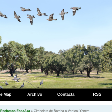
te Map
Archivo
Contacta
RSS
y Reclamos EspaÃ±a
» Cimbelera de Bomba o Vertical Yoners