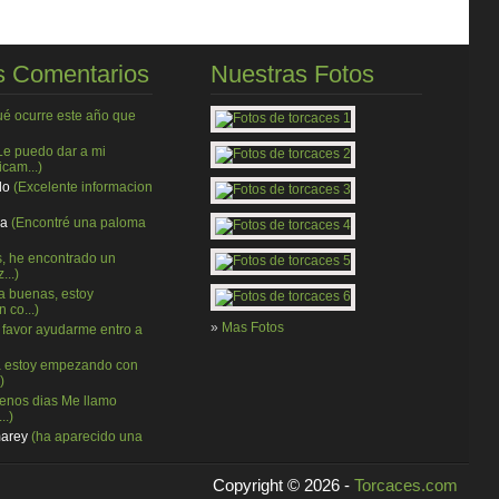
 Comentarios
Nuestras Fotos
ué ocurre este año que
Le puedo dar a mi
cam...)
do
(Excelente informacion
ia
(Encontré una paloma
, he encontrado un
...)
a buenas, estoy
 co...)
»
Mas Fotos
 favor ayudarme entro a
a estoy empezando con
)
enos dias Me llamo
..)
marey
(ha aparecido una
Copyright © 2026 -
Torcaces.com