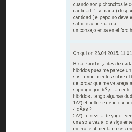
cuando son pichoncitos le 
cantidad (1 semana ) despu
cantidad ( el papo no deve e
saludos y buena cria .
un consejo entra en el foro 
Chiqui on
23.04.2015. 11:01
Hola Pancho ,antes de nada d
hibridos pues me parece un 
sus conocimientos sobre el t
de torcaz que me va aregala
supongo que bÃ¡sicamente s
hibridos , tengo algunas du
1Âº) el pollo se debe quita
4 dÃ­as ?
2Âº) la mezcla de yogur, ye
una sola vez al dia siguiente
entero le alimentaremos co