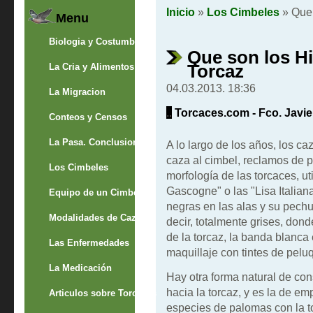
Inicio
»
Los Cimbeles
» Que 
Menu
Biologia y Costumbres
Que son los H
Torcaz
La Cria y Alimentos
04.03.2013. 18:36
La Migracion
..
Torcaces.com - Fco. Javie
Conteos y Censos
La Pasa. Conclusion
A lo largo de los años, los ca
caza al cimbel, reclamos de 
Los Cimbeles
morfología de las torcaces, u
Gascogne" o las "Lisa Italia
Equipo de un Cimbelero
negras en las alas y su pech
Modalidades de Caza
decir, totalmente grises, dond
de la torcaz, la banda blanca e
Las Enfermedades
maquillaje con tintes de peluq
La Medicación
Hay otra forma natural de con
hacia la torcaz, y es la de em
Articulos sobre Torcaces
especies de palomas con la t