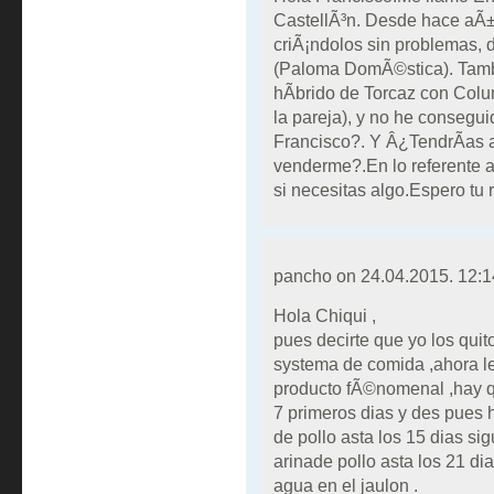
CastellÃ³n. Desde hace aÃ±o
criÃ¡ndolos sin problemas,
(Paloma DomÃ©stica). Tamb
hÃ­brido de Torcaz con Colu
la pareja), y no he consegu
Francisco?. Y Â¿TendrÃ­as a
venderme?.En lo referente a 
si necesitas algo.Espero tu 
pancho on
24.04.2015. 12:1
Hola Chiqui ,
pues decirte que yo los qui
systema de comida ,ahora 
producto fÃ©nomenal ,hay qu
7 primeros dias y des pues h
de pollo asta los 15 dias si
arinade pollo asta los 21 d
agua en el jaulon .