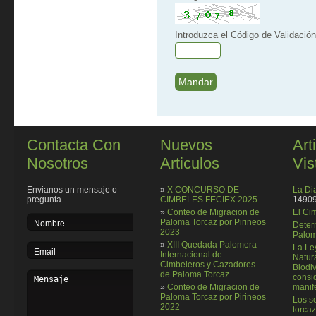
Introduzca el Código de Validación
Contacta Con
Nuevos
Art
Nosotros
Articulos
Vis
Envianos un mensaje o
»
X CONCURSO DE
La Di
pregunta.
CIMBELES FECIEX 2025
14909
»
Conteo de Migracion de
El Ci
Paloma Torcaz por Pirineos
Deter
2023
Palom
»
XIII Quedada Palomera
La Le
Internacional de
Natura
Cimbeleros y Cazadores
Biodi
de Paloma Torcaz
consi
»
Conteo de Migracion de
manif
Paloma Torcaz por Pirineos
Los se
2022
torcaz