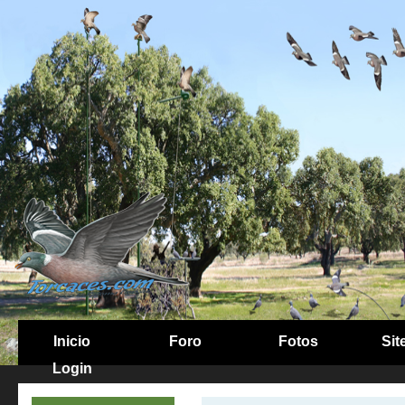
Inicio
Foro
Fotos
Sit
Login