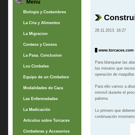
Menu
Biologia y Costumbres
Construi
La Cria y Alimentos
28.11.2013. 18:27
La Migracion
Conteos y Censos
..
www.torcaces.com
La Pasa. Conclusion
Para blanquear las ala
Los Cimbeles
los minutos que necesit
operación de maquillar.
Equipo de un Cimbelero
Para ello vamos a dise
Modalidades de Caza
inmovil durante el proc
paloma.
Las Enfermedades
La Medicación
Lo primero que debere
continuación mostramos
Articulos sobre Torcaces
Cimbeleras y Accesorios