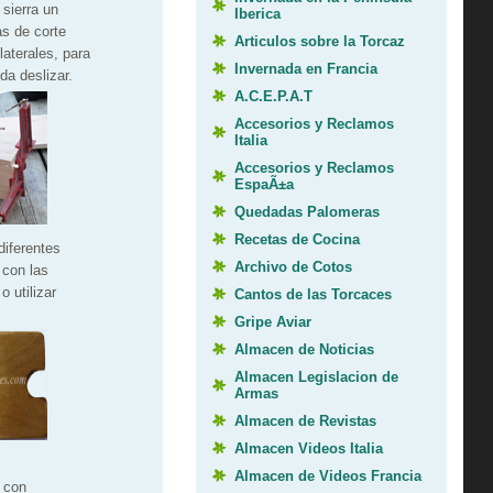
 sierra un
Iberica
as de corte
Articulos sobre la Torcaz
laterales, para
Invernada en Francia
da deslizar.
A.C.E.P.A.T
Accesorios y Reclamos
Italia
Accesorios y Reclamos
EspaÃ±a
Quedadas Palomeras
Recetas de Cocina
iferentes
Archivo de Cotos
 con las
 utilizar
Cantos de las Torcaces
Gripe Aviar
Almacen de Noticias
Almacen Legislacion de
Armas
Almacen de Revistas
Almacen Videos Italia
Almacen de Videos Francia
 con