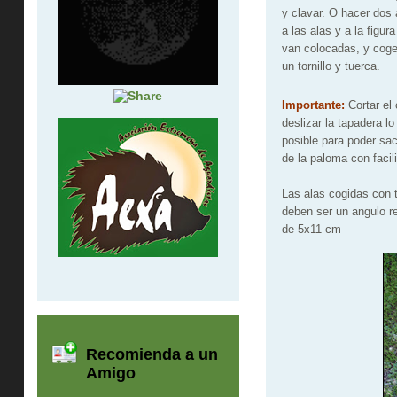
y clavar. O hacer dos 
a las alas y a la figur
van colocadas, y coge
un tornillo y tuerca.
Importante:
Cortar el 
deslizar la tapadera l
posible para poder sac
de la paloma con facil
Las alas cogidas con t
deben ser un angulo r
de 5x11 cm
Recomienda a un
Amigo