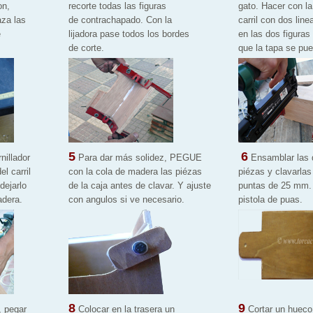
on,
recorte todas las figuras
gato. Hacer con la
raza las
de contrachapado. Con la
carril con dos line
e
lijadora pase todos los bordes
en las dos figuras 
de corte.
que la tapa se pue
5
6
nillador
Para dar más solidez, PEGUE
Ensamblar las d
l carril
con la cola de madera las piézas
piézas y clavarlas
dejarlo
de la caja antes de clavar. Y ajuste
puntas de 25 mm. o
adera.
con angulos si ve necesario.
pistola de puas.
8
9
, pegar
Colocar en la trasera un
Cortar un hueco