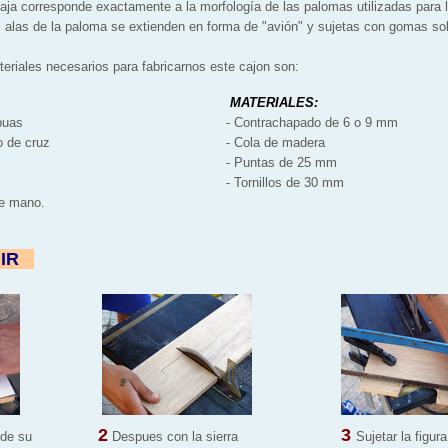
caja corresponde exactamente a la morfología de las palomas utilizadas para
alas de la paloma se extienden en forma de "avión" y sujetas con gomas sobr
eriales necesarios para fabricarnos este cajon son:
MATERIALES:
 puas
- Contrachapado de 6 o 9 mm
o de cruz
- Cola de madera
- Puntas de 25 mm
- Tornillos de 30 mm
 de mano.
IR
"
"
2
3
 de su
Despues con la sierra
Sujetar la figur