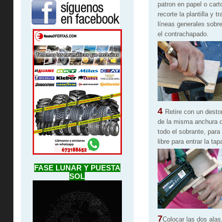
patron en papel o cart
recorte la plantilla y t
líneas generales sobr
el contrachapado.
4
Retire con un destor
de la misma anchura de
todo el sobrante, para 
libre para entrar la tap
FASE LUNAR Y PUESTA
SOL
7
Colocar las dos alas