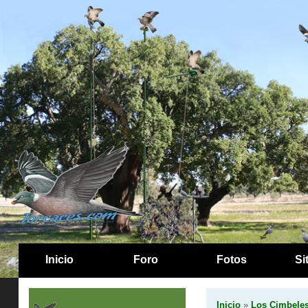
Inicio
Foro
Fotos
Si
Inicio
»
Los Cimbele