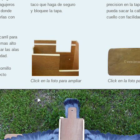
agujeros
taco que haga de seguro
precision en la ta
a donde
y bloquee la tapa.
pueda sacar la cab
rlas con
cuello con facilida
carril para
o mas alto
ar las alas
idad.
ornillo
ecto
Click en la foto para ampliar
Click en la foto p