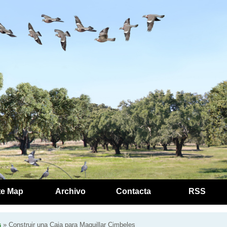
te Map
Archivo
Contacta
RSS
s
» Construir una Caja para Maquillar Cimbeles