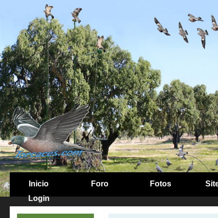
Inicio
Foro
Fotos
Sit
Login