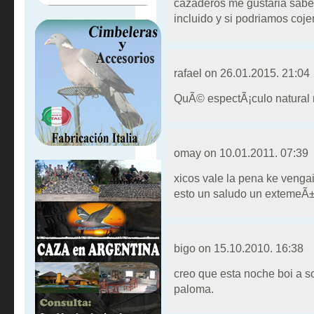
cazaderos me gustaria saber 
incluido y si podriamos coj
rafael on
26.01.2015. 21:04
QuÃ© espectÃ¡culo natural
omay on
10.01.2011. 07:39
xicos vale la pena ke venga
esto un saludo un extemeÃ
bigo on
15.10.2010. 16:38
creo que esta noche boi a soÃ±
paloma.