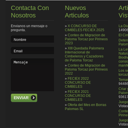
Contacta Con
Nuevos
Art
Nosotros
Articulos
Vis
Envianos un mensaje o
»
X CONCURSO DE
La Di
pregunta.
CIMBELES FECIEX 2025
14908
»
Conteo de Migracion de
El Ci
Paloma Torcaz por Pirineos
Deter
2023
Palom
»
XIII Quedada Palomera
La Le
Internacional de
Natura
Cimbeleros y Cazadores
Biodi
de Paloma Torcaz
consi
»
Conteo de Migracion de
manif
Paloma Torcaz por Pirineos
Los se
2022
torcaz
»
FECIEX 2022
Temar
CONCURSO DE
94486
CIMBELES
Criar
»
FECIEX 2021
Palom
CONCURSO DE
93617
ENVIAR
CIMBELES
Juego 
»
Oferta del Mes en Borras
Vistas
Palomas SL
Conte
Pirin
Juego
Vistas