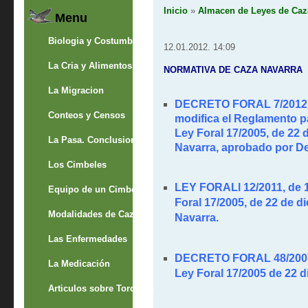
Inicio
»
Almacen de Leyes de Caz
Menu
Biologia y Costumbres
12.01.2012. 14:09
La Cria y Alimentos
NORMATIVA DE CAZA NAVARRA
La Migracion
DECRETO FORAL 7/2012
Conteos y Censos
modifica el Reglamento pa
Ley Foral 17/2005, de 22 
La Pasa. Conclusion
Navarra, aprobado por Dec
Los Cimbeles
LEY FORALl 12/2011,
de 1
Equipo de un Cimbelero
Foral 17/2005, de 22 de d
Modalidades de Caza
Navarra.
Las Enfermedades
DECRETO FORAL 48/200
La Medicación
Ley Foral 17/2005 de 22 d
Articulos sobre Torcaces