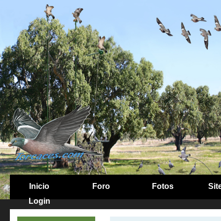
Inicio
Foro
Fotos
Sit
Login