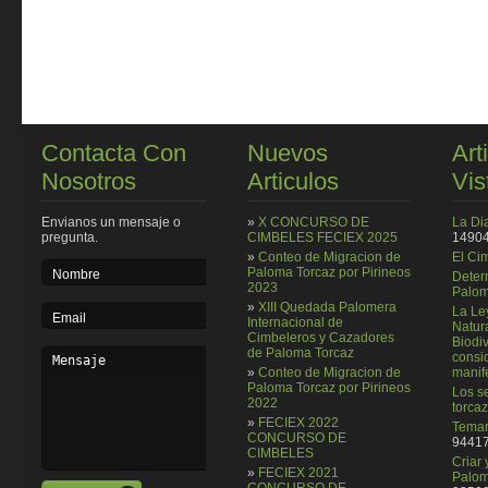
Contacta Con
Nuevos
Art
Nosotros
Articulos
Vis
Envianos un mensaje o
»
X CONCURSO DE
La Di
pregunta.
CIMBELES FECIEX 2025
14904
»
Conteo de Migracion de
El Ci
Paloma Torcaz por Pirineos
Deter
2023
Palom
»
XIII Quedada Palomera
La Le
Internacional de
Natura
Cimbeleros y Cazadores
Biodi
de Paloma Torcaz
consi
»
Conteo de Migracion de
manif
Paloma Torcaz por Pirineos
Los se
2022
torcaz
»
FECIEX 2022
Temar
CONCURSO DE
94417
CIMBELES
Criar
»
FECIEX 2021
Palom