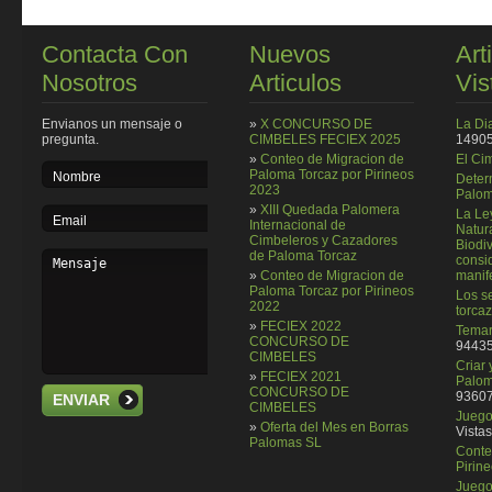
Contacta Con
Nuevos
Art
Nosotros
Articulos
Vis
Envianos un mensaje o
»
X CONCURSO DE
La Di
pregunta.
CIMBELES FECIEX 2025
14905
»
Conteo de Migracion de
El Ci
Paloma Torcaz por Pirineos
Deter
2023
Palom
»
XIII Quedada Palomera
La Le
Internacional de
Natura
Cimbeleros y Cazadores
Biodi
de Paloma Torcaz
consi
»
Conteo de Migracion de
manif
Paloma Torcaz por Pirineos
Los se
2022
torcaz
»
FECIEX 2022
Temar
CONCURSO DE
94435
CIMBELES
Criar
»
FECIEX 2021
Palom
CONCURSO DE
93607
ENVIAR
CIMBELES
Juego 
»
Oferta del Mes en Borras
Vistas
Palomas SL
Conte
Pirin
Juego