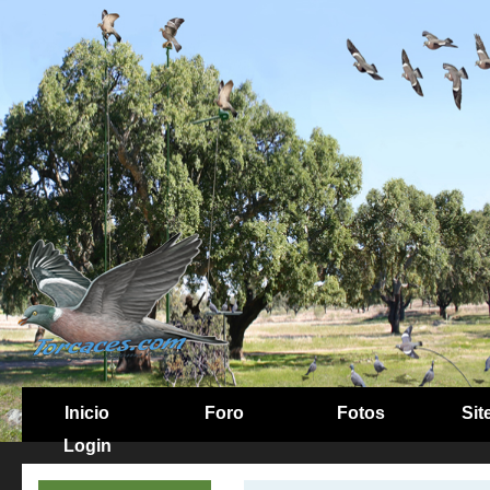
Inicio
Foro
Fotos
Sit
Login