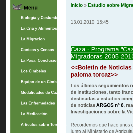
Inicio
»
Estudio sobre Migr
Menu
Biologia y Costumbres
13.01.2010. 15:45
La Cria y Alimentos
La Migracion
Caza - Programa "Caz
Conteos y Censos
Migradoras 2005-201
La Pasa. Conclusion
<<Boletin de Noticias
Los Cimbeles
paloma torcaz>>
Equipo de un Cimbelero
Los últimos seguimientos re
de instituciones, tanto fr
Modalidades de Caza
destinadas a estudios cineg
Las Enfermedades
de noticias
ARGOS nº 6
, re
Investigaciones sobre la Vid
La Medicación
Recordemos que hace unos dí
Articulos sobre Torcaces
junto al Ministerio de Agricult