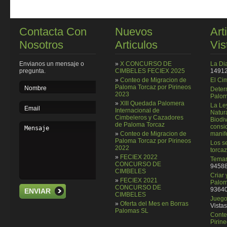
Contacta Con
Nuevos
Art
Nosotros
Articulos
Vis
Envianos un mensaje o
»
X CONCURSO DE
La Di
pregunta.
CIMBELES FECIEX 2025
14912
»
Conteo de Migracion de
El Ci
Paloma Torcaz por Pirineos
Deter
2023
Palom
»
XIII Quedada Palomera
La Le
Internacional de
Natura
Cimbeleros y Cazadores
Biodi
de Paloma Torcaz
consi
»
Conteo de Migracion de
manif
Paloma Torcaz por Pirineos
Los se
2022
torcaz
»
FECIEX 2022
Temar
CONCURSO DE
94588
CIMBELES
Criar
»
FECIEX 2021
Palom
CONCURSO DE
93640
ENVIAR
CIMBELES
Juego 
»
Oferta del Mes en Borras
Vistas
Palomas SL
Conte
Pirin