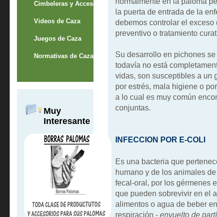
normalmente en la paloma per
Cimbeleras y Accesorios
la puerta de entrada de la en
Videos de Caza
debemos controlar el exceso 
preventivo o tratamiento curat
Juegos de Caza
Su desarrollo en pichones se
Normativas de Caza
todavía no está completament
vidas, son susceptibles a un 
por estrés, mala higiene o po
a lo cual es muy común encon
conjuntas.
Muy
Interesante
INFECCION POR E-COLI
Es una bacteria que pertenece 
humano y de los animales de 
fecal-oral, por los gérmenes 
que pueden sobrevivir en el a
alimentos o agua de beber en 
respiración -
envuelto de part