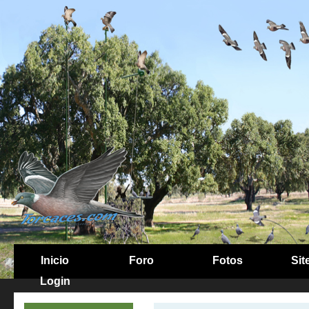
Inicio
Foro
Fotos
Sit
Login