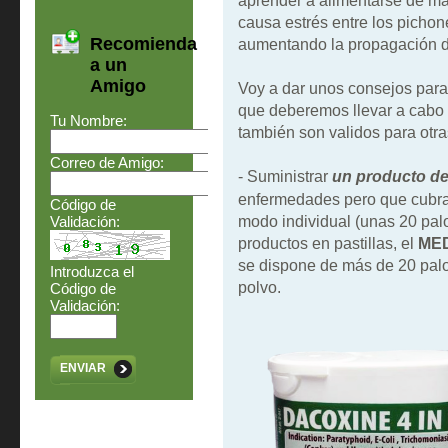
aprender a alimentarse de ma
causa estrés entre los pichon
Recomienda
aumentando la propagación de
a un
Amigo
Voy a dar unos consejos para 
que deberemos llevar a cabo 
Tu Nombre:
también son validos para ot
Correo de Amigo:
- Suministrar
un producto d
enfermedades pero que cubra 
Código de
modo individual (unas 20 pal
Validación:
productos en pastillas, el
ME
se dispone de más de 20 palo
Introduzca el
polvo.
Código de
Validación:
ENVIAR