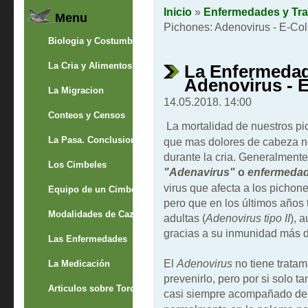
Inicio
»
Enfermedades y Tra
Menu
Pichones: Adenovirus - E-Col
Biologia y Costumbres
La Cria y Alimentos
La Enfermedad
Adenovirus - E
La Migracion
14.05.2018. 14:00
Conteos y Censos
La mortalidad de nuestros p
La Pasa. Conclusion
que mas dolores de cabeza n
durante la cria. Generalment
Los Cimbeles
"Adenavirus"
o
enfermedad
virus que afecta a los pichon
Equipo de un Cimbelero
pero que en los últimos años
Modalidades de Caza
adultas (
Adenovirus tipo II
), 
gracias a su inmunidad más d
Las Enfermedades
El
Adenovirus
no tiene tratam
La Medicación
prevenirlo, pero por si solo 
Articulos sobre Torcaces
casi siempre acompañado d