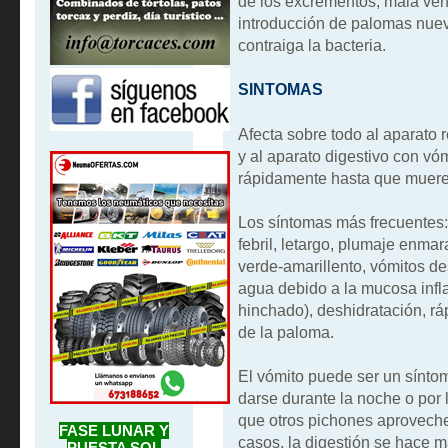
de los excrementos, mala vent
introducción de palomas nueva
contraiga la bacteria.
SINTOMAS
Afecta sobre todo al aparato 
y al aparato digestivo con vóm
rápidamente hasta que muere p
Los síntomas más frecuentes: i
febril, letargo, plumaje enma
verde-amarillento, vómitos d
agua debido a la mucosa inf
hinchado), deshidratación, r
de la paloma.
El vómito puede ser un síntom
darse durante la noche o po
que otros pichones aproveche
FASE LUNAR Y
casos, la digestión se hace m
PUESTA SOL