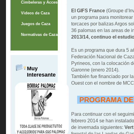
Cimbeleras y Accesorios
El GIFS France
(Groupe d’Inv
Videos de Caza
un programa para monitorear
torcaces por balizas Argos so
Juegos de Caza
36 palomas en las areas de 
Normativas de Caza
2013/14, continuo el estudi
Es un programa que dura 5 añ
Federación Nacional de Cazad
Pyrineos, con la colocación d
Muy
Garonne (enero 2014).
Interesante
También fue financiado por la
Ouest con el nombre de MCC
PROGRAMA DE 
Para continuar con el seguim
febrero 2014 se han instalado
de invernada siguientes:
Ver
forestal de las Landas de Ga