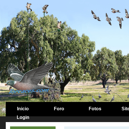
Inicio
Foro
Fotos
Sit
Login