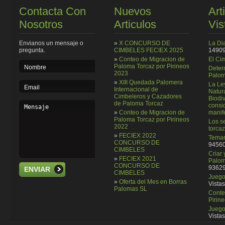
Contacta Con
Nuevos
Art
Nosotros
Articulos
Vis
Envianos un mensaje o
»
X CONCURSO DE
La Di
pregunta.
CIMBELES FECIEX 2025
14909
»
Conteo de Migracion de
El Ci
Paloma Torcaz por Pirineos
Deter
2023
Palom
»
XIII Quedada Palomera
La Le
Internacional de
Natura
Cimbeleros y Cazadores
Biodi
de Paloma Torcaz
consi
»
Conteo de Migracion de
manif
Paloma Torcaz por Pirineos
Los se
2022
torcaz
»
FECIEX 2022
Temar
CONCURSO DE
94560
CIMBELES
Criar
»
FECIEX 2021
Palom
CONCURSO DE
93629
ENVIAR
CIMBELES
Juego 
»
Oferta del Mes en Borras
Vistas
Palomas SL
Conte
Pirin
Juego
Vistas