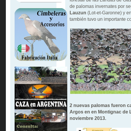
de palomas invernates por s
Lauzun
(Lot-et-Garonne) y e
también tuvo un importante c
2 nuevas palomas fueron ca
Argos en en Montignac de L
noviembre 2013.