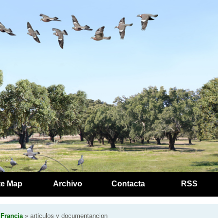
te Map
Archivo
Contacta
RSS
 Francia
» articulos y documentancion