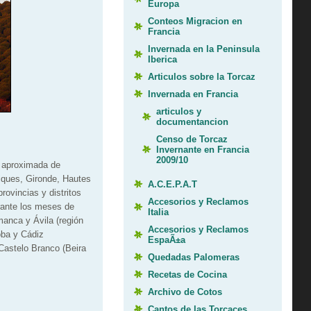
Europa
Conteos Migracion en
Francia
Invernada en la Peninsula
Iberica
Articulos sobre la Torcaz
Invernada en Francia
articulos y
documentancion
Censo de Torcaz
Invernante en Francia
2009/10
e aproximada de
iques, Gironde, Hautes
A.C.E.P.A.T
rovincias y distritos
Accesorios y Reclamos
urante los meses de
Italia
anca y Ávila (región
Accesorios y Reclamos
oba y Cádiz
EspaÃ±a
 Castelo Branco (Beira
Quedadas Palomeras
Recetas de Cocina
Archivo de Cotos
Cantos de las Torcaces