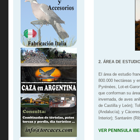
2. ÁREA DE ESTUDI
El área de estudio fra
800.000 hectáreas y en
Pyrénées, Lot-et-Garon
que conforman su área 
invernada, de aves ani
de Castilla y León); T
(Andalucía); y Cáceres
Interior); Santarém (Ri
VER PENINSULA IBE