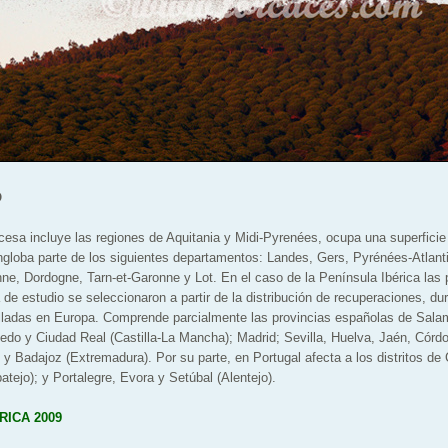
O
ncesa incluye las regiones de Aquitania y Midi-Pyrenées, ocupa una superfici
globa parte de los siguientes departamentos: Landes, Gers, Pyrénées-Atlant
ne, Dordogne, Tarn-et-Garonne y Lot. En el caso de la Península Ibérica las p
de estudio se seleccionaron a partir de la distribución de recuperaciones, d
lladas en Europa. Comprende parcialmente las provincias españolas de Salam
oledo y Ciudad Real (Castilla-La Mancha); Madrid; Sevilla, Huelva, Jaén, Córd
 y Badajoz (Extremadura). Por su parte, en Portugal afecta a los distritos de
batejo); y Portalegre, Evora y Setúbal (Alentejo).
RICA 2009