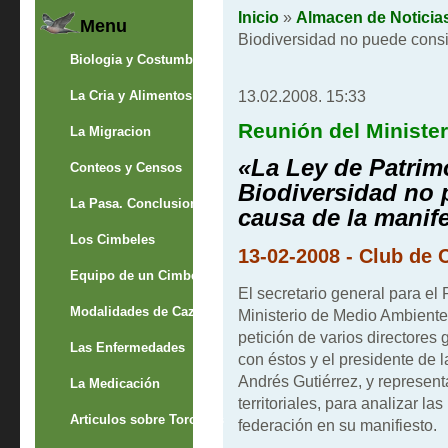
Inicio
»
Almacen de Noticia
Menu
Biodiversidad no puede consi
Biologia y Costumbres
13.02.2008. 15:33
La Cria y Alimentos
Reunión del Minister
La Migracion
«La Ley de Patrim
Conteos y Censos
Biodiversidad no 
La Pasa. Conclusion
causa de la manif
Los Cimbeles
13-02-2008 - Club de
Equipo de un Cimbelero
El secretario general para el 
Modalidades de Caza
Ministerio de Medio Ambiente,
petición de varios directore
Las Enfermedades
con éstos y el presidente de
Andrés Gutiérrez, y represen
La Medicación
territoriales, para analizar l
Articulos sobre Torcaces
federación en su manifiesto.