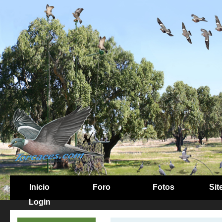
Inicio
Foro
Fotos
Sit
Login