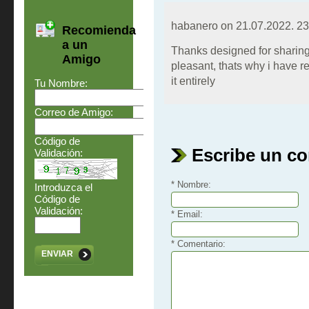
habanero on
21.07.2022. 23
Recomienda
a un
Thanks designed for sharing 
Amigo
pleasant, thats why i have r
it entirely
Tu Nombre:
Correo de Amigo:
Código de
Escribe un c
Validación:
* Nombre:
Introduzca el
Código de
Validación:
* Email:
* Comentario:
ENVIAR