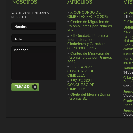
Nosotros
Articulos
Vis
Envianos un mensaje o
»
X CONCURSO DE
La Di
pregunta.
CIMBELES FECIEX 2025
14909
»
Conteo de Migracion de
El Ci
Paloma Torcaz por Pirineos
Deter
2023
Palom
»
XIII Quedada Palomera
La Le
Internacional de
Natura
Cimbeleros y Cazadores
Biodi
de Paloma Torcaz
consi
»
Conteo de Migracion de
manif
Paloma Torcaz por Pirineos
Los se
2022
torcaz
»
FECIEX 2022
Temar
CONCURSO DE
94552
CIMBELES
Criar
»
FECIEX 2021
Palom
CONCURSO DE
93628
ENVIAR
CIMBELES
Juego 
»
Oferta del Mes en Borras
Vistas
Palomas SL
Conte
Pirin
Juego
Vistas