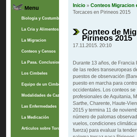
Inicio
»
Conteos Migracion 
Menu
Torcaces en Pirineos 2015
Biologia y Costumbres
La Cria y Alimentos
Conteo de Mig
Pirineos 2015
La Migracion
17.11.2015. 20:10
Conteos y Censos
La Pasa. Conclusion
Durante 13 años, de Francia 
de las redes transeuropeas d
Los Cimbeles
puestos de observación (Ban
puesto en marcha para control
Equipo de un Cimbelero
occidentales. Los conteos se 
Modalidades de Caza
profesionales de Aquitania, M
Sarthe, Charente, Haute-Vie
Las Enfermedades
2015 y termina 11 de noviemb
número de palomas observado 
La Medicación
vuelos, condiciones climáticas
Articulos sobre Torcaces
fuerza) para evaluar la tenden
paloma torcaz pasa Pirineos.