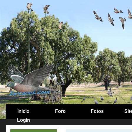
Inicio
Foro
Fotos
Sit
Login