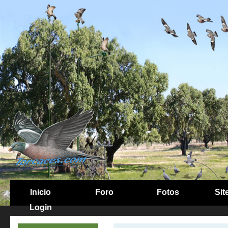
Inicio
Foro
Fotos
Sit
Login