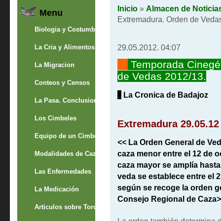
Inicio
»
Almacen de Noticia
Menu
Extremadura. Orden de Veda
Biologia y Costumbres
29.05.2012. 04:07
La Cria y Alimentos
"""
Temporada Cinegét
La Migracion
de Vedas 2012/13.
Conteos y Censos
..
La Cronica de Badajoz
La Pasa. Conclusion
Los Cimbeles
Extremadura
29.05.12
Equipo de un Cimbelero
<
<
La Orden General de Veda
caza menor entre el 12 de o
Modalidades de Caza
caza mayor se amplía hasta 
Las Enfermedades
veda se establece entre el 
según se recoge la orden g
La Medicación
Consejo Regional de Caza
>
Articulos sobre Torcaces