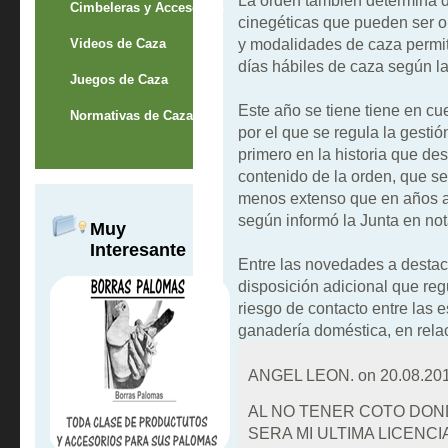
La orden también determina d
Cimbeleras y Accesorios
cinegéticas que pueden ser o
y modalidades de caza permiti
Videos de Caza
días hábiles de caza según la
Juegos de Caza
Este año se tiene tiene en c
Normativas de Caza
por el que se regula la gestión
primero en la historia que des
contenido de la orden, que s
menos extenso que en años a
según informó la Junta en not
Muy
Interesante
Entre las novedades a destaca
disposición adicional que reg
riesgo de contacto entre las 
ganadería doméstica, en relac
ANGEL LEON. on
20.08.201
AL NO TENER COTO DO
SERA MI ULTIMA LICENC