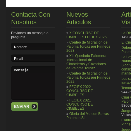
Contacta Con
Nuevos
Art
Nosotros
Articulos
Vis
Envianos un mensaje o
»
X CONCURSO DE
La Di
pregunta.
CIMBELES FECIEX 2025
14904
»
Conteo de Migracion de
El Ci
Paloma Torcaz por Pirineos
Deter
2023
Palom
»
XIII Quedada Palomera
La Le
Internacional de
Natura
Cimbeleros y Cazadores
Biodi
de Paloma Torcaz
consi
»
Conteo de Migracion de
manif
Paloma Torcaz por Pirineos
Los se
2022
torcaz
»
FECIEX 2022
Temar
CONCURSO DE
94426
CIMBELES
Criar
»
FECIEX 2021
Palom
CONCURSO DE
93603
ENVIAR
CIMBELES
Juego 
»
Oferta del Mes en Borras
Vistas
Palomas SL
Conte
Pirin
Juego