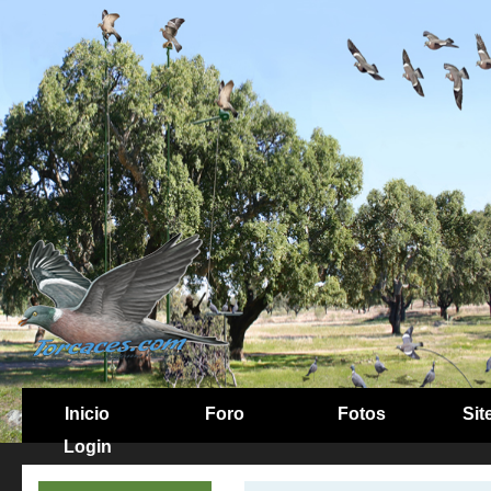
Inicio
Foro
Fotos
Sit
Login