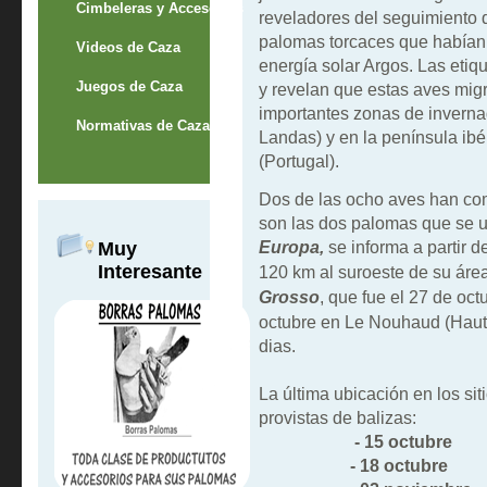
Cimbeleras y Accesorios
reveladores del seguimiento 
palomas torcaces que habían 
Videos de Caza
energía solar Argos. Las etiq
Juegos de Caza
y revelan que estas aves migr
importantes zonas de invernad
Normativas de Caza
Landas) y en la península ib
(Portugal).
Dos de las ocho aves han co
son las dos palomas que se u
Europa,
se informa a partir d
Muy
Interesante
120 km al suroeste de su áre
Grosso
, que fue el 27 de oct
octubre en Le Nouhaud (Haut
dias.
La última ubicación en los s
provistas de balizas:
- 15 octubre a Ro
- 18 octubre a Eu