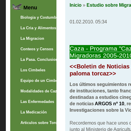
Inicio
»
Estudio sobre Migr
Menu
Biologia y Costumbres
01.02.2010. 05:34
La Cria y Alimentos
La Migracion
Caza - Programa "Caz
Conteos y Censos
Migradoras 2005-201
La Pasa. Conclusion
<<Boletin de Noticias
Los Cimbeles
paloma torcaz>>
Equipo de un Cimbelero
Los últimos seguimientos re
de instituciones, tanto fr
Modalidades de Caza
destinadas a estudios cineg
Las Enfermedades
de noticias
ARGOS nº 10
, r
Investigaciones sobre la Vid
La Medicación
Recordemos que hace unos dí
Articulos sobre Torcaces
junto al Ministerio de Agricult