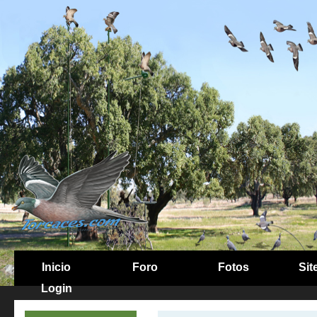
Inicio
Foro
Fotos
Sit
Login