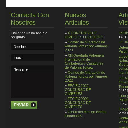
Contacta Con
Nuevos
Art
Nosotros
Articulos
Vis
Envianos un mensaje o
»
X CONCURSO DE
La Di
pregunta.
CIMBELES FECIEX 2025
14912
»
Conteo de Migracion de
El Ci
Paloma Torcaz por Pirineos
Deter
2023
Palom
»
XIII Quedada Palomera
La Le
Internacional de
Natura
Cimbeleros y Cazadores
Biodi
de Paloma Torcaz
consi
»
Conteo de Migracion de
manif
Paloma Torcaz por Pirineos
Los se
2022
torcaz
»
FECIEX 2022
Temar
CONCURSO DE
94597
CIMBELES
Criar
»
FECIEX 2021
Palom
CONCURSO DE
93640
ENVIAR
CIMBELES
Juego 
»
Oferta del Mes en Borras
Vistas
Palomas SL
Conte
Pirin
Juego