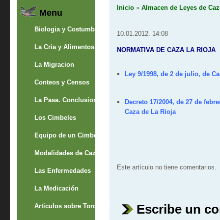
Inicio
»
Almacen de Leyes de Caz
Menu
Biologia y Costumbres
10.01.2012. 14:08
La Cria y Alimentos
NORMATIVA DE CAZA LA RIOJA
La Migracion
Ley 9/1998,
de 2 de julio, de C
Conteos y Censos
La Pasa. Conclusion
Decreto 17/2004,
de 27 de febre
Caza de La Rioja
Los Cimbeles
Equipo de un Cimbelero
Modalidades de Caza
Este artículo no tiene comentarios.
Las Enfermedades
La Medicación
Escribe un c
Articulos sobre Torcaces