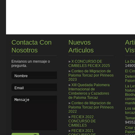
Contacta Con
Nuevos
Art
Nosotros
Articulos
Vis
Envianos un mensaje o
»
X CONCURSO DE
La Di
pregunta.
CIMBELES FECIEX 2025
14909
»
Conteo de Migracion de
El Ci
Paloma Torcaz por Pirineos
Deter
2023
Palom
»
XIII Quedada Palomera
La Le
Internacional de
Natura
Cimbeleros y Cazadores
Biodi
de Paloma Torcaz
consi
»
Conteo de Migracion de
manif
Paloma Torcaz por Pirineos
Los se
2022
torcaz
»
FECIEX 2022
Temar
CONCURSO DE
94552
CIMBELES
Criar
»
FECIEX 2021
Palom