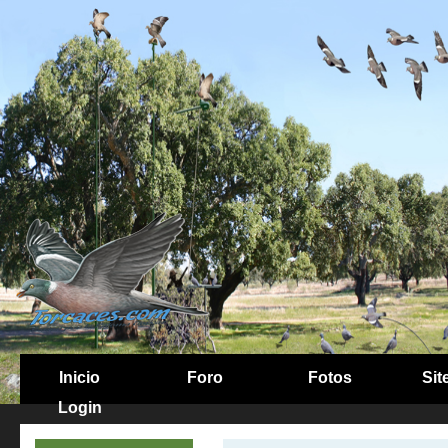
Inicio
Foro
Fotos
Sit
Login