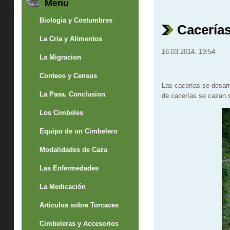
Menu
Biologia y Costumbres
Cacerías
La Cria y Alimentos
16.03.2014. 19:54
La Migracion
Conteos y Censos
Las cacerías se desarr
La Pasa. Conclusion
de cacerías se cazan 
Los Cimbeles
Equipo de un Cimbelero
Modalidades de Caza
Las Enfermedades
La Medicación
Articulos sobre Torcaces
Cimbeleras y Accesorios