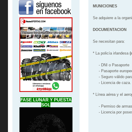
MUNICIONES
Se adquiere a la organi
DOCUMENTACION
Se necesitan para:
* La policía irlandesa
(
- DNI o Pasaporte
- Pasaporte europeo p
- Seguro válido para 
- Licencia de caza.
* Línea aérea y el aero
FASE LUNAR Y PUESTA
SOL
- Permiso de arma
- Licencia por posesi