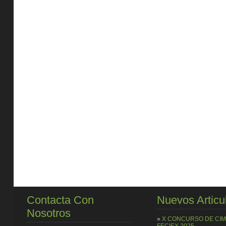
Contacta Con
Nuevos Articu
Nosotros
»
X CONCURSO DE CI