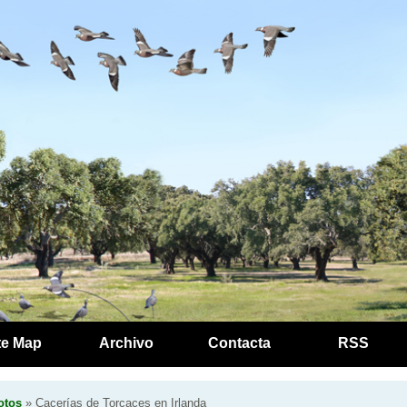
te Map
Archivo
Contacta
RSS
otos
» Cacerías de Torcaces en Irlanda