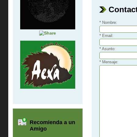
Contac
*
Nombre:
*
Email:
*
Asunto:
*
Mensaje:
Recomienda a un
Amigo