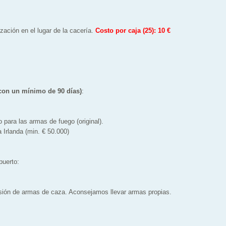
zación en el lugar de la cacería.
Costo por caja (25): 10 €
con un mínimo de 90 días)
:
ara las armas de fuego (original).
Irlanda (min. € 50.000)
puerto:
s
ón de armas de caza. Aconsejamos llevar armas propias.