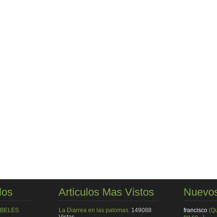
los
Articulos Mas Vistos
Nuevos
MBELES
La Diarrea en las palomas.
149088
francisco
(Q