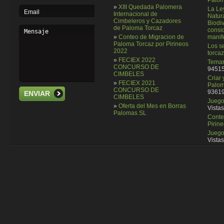
Palom
»
XIII Quedada Palomera
La Le
Internacional de
Natura
Cimbeleros y Cazadores
Biodi
de Paloma Torcaz
consi
»
Conteo de Migracion de
manif
Paloma Torcaz por Pirineos
Los se
2022
torcaz
»
FECIEX 2022
Temar
CONCURSO DE
94515
CIMBELES
Criar
»
FECIEX 2021
Palom
CONCURSO DE
93619
ENVIAR
CIMBELES
Juego 
»
Oferta del Mes en Borras
Vistas
Palomas SL
Conte
Pirin
Juego
Vistas