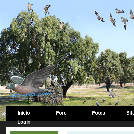
Inicio
Foro
Fotos
Sit
Login