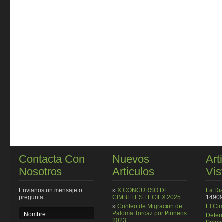
Contacta Con
Nuevos
Art
Nosotros
Articulos
Vis
Envianos un mensaje o
»
X CONCURSO DE
La Di
pregunta.
CIMBELES FECIEX 2025
14909
»
Conteo de Migracion de
El Ci
Paloma Torcaz por Pirineos
Deter
2023