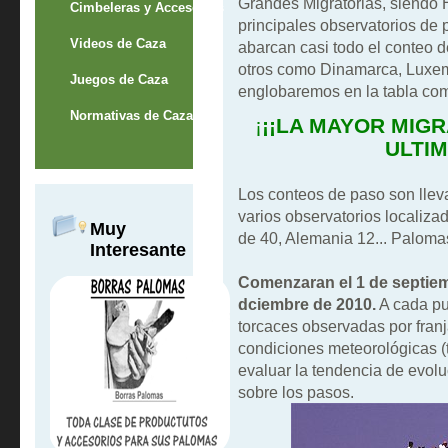
Grandes Migratorias, siendo
Cimbeleras y Accesorios
principales observatorios de 
Videos de Caza
abarcan casi todo el conteo d
otros como Dinamarca, Luxem
Juegos de Caza
englobaremos en la tabla co
Normativas de Caza
¡
¡¡LA MAYOR MIG
ULTIM
Los conteos de paso son llev
varios observatorios localizad
Muy
de 40, Alemania 12... Paloma
Interesante
Comenzaran el 1 de septiem
dciembre de 2010.
A cada pu
torcaces observadas por franj
condiciones meteorológicas (t
evaluar la tendencia de evolu
sobre los pasos.