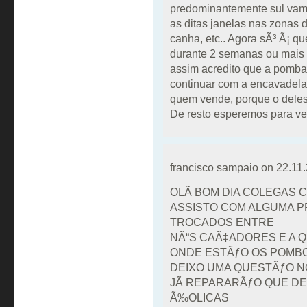
predominantemente sul vam
as ditas janelas nas zonas 
canha, etc.. Agora sÃ³ Ã¡ qu
durante 2 semanas ou mais 
assim acredito que a pomba
continuar com a encavadela
quem vende, porque o deles 
De resto esperemos para ve
francisco sampaio on
22.11.
OLÃ BOM DIA COLEGAS
ASSISTO COM ALGUMA P
TROCADOS ENTRE
NÃ“S CAÃ‡ADORES E A Q
ONDE ESTÃƒO OS POMBOS
DEIXO UMA QUESTÃƒO NO
JÃ REPARARÃƒO QUE DE
Ã‰OLICAS