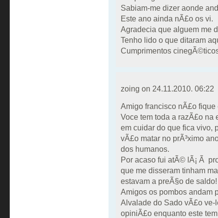
Sabiam-me dizer aonde and
Este ano ainda nÃ£o os vi.
Agradecia que alguem me 
Tenho lido o que ditaram aqu
Cumprimentos cinegÃ©ticos
zoing on
24.11.2010. 06:22
Amigo francisco nÃ£o fique 
Voce tem toda a razÃ£o na
em cuidar do que fica vivo,
vÃ£o matar no prÃ³ximo ano
dos humanos.
Por acaso fui atÃ© lÃ¡ Ã p
que me disseram tinham ma
estavam a preÃ§o de saldo!
Amigos os pombos andam pa
Alvalade do Sado vÃ£o ve-l
opiniÃ£o enquanto este te