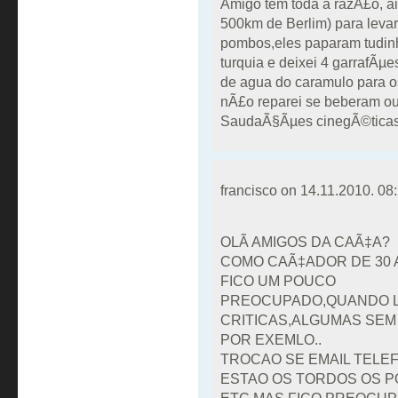
Amigo tem toda a razÃ£o, ai
500km de Berlim) para levar
pombos,eles paparam tudinho
turquia e deixei 4 garrafÃµe
de agua do caramulo para o
nÃ£o reparei se beberam o
SaudaÃ§Ãµes cinegÃ©ticas
francisco on
14.11.2010. 08
OLÃ AMIGOS DA CAÃ‡A?
COMO CAÃ‡ADOR DE 30 
FICO UM POUCO
PREOCUPADO,QUANDO LE
CRITICAS,ALGUMAS SEM
POR EXEMLO..
TROCAO SE EMAIL TEL
ESTAO OS TORDOS OS 