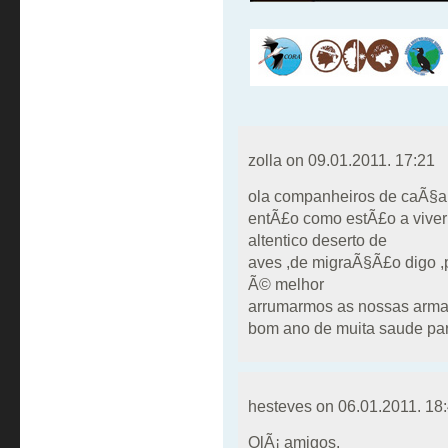
zolla on
09.01.2011. 17:21
ola companheiros de caÃ§a
entÃ£o como estÃ£o a vive
altentico deserto de
aves ,de migraÃ§Ã£o digo ,p
Ã© melhor
arrumarmos as nossas arma
bom ano de muita saude par
hesteves on
06.01.2011. 18
OlÃ¡ amigos.