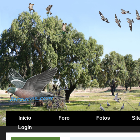
Inicio
Foro
Fotos
Sit
Login