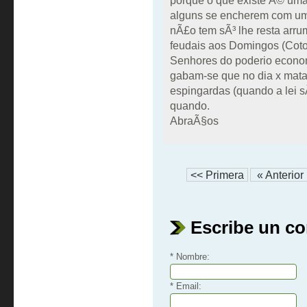
porque o que existe Ã© um
alguns se encherem com um
nÃ£o tem sÃ³ lhe resta arru
feudais aos Domingos (Coto
Senhores do poderio econom
gabam-se que no dia x mat
espingardas (quando a lei s
quando.
AbraÃ§os
<< Primera
« Anterior
Escribe un c
* Nombre:
* Email: