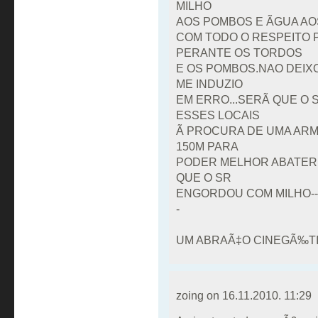
MILHO
AOS POMBOS E ÃGUA AO
COM TODO O RESPEITO 
PERANTE OS TORDOS
E OS POMBOS.NAO DEIXO
ME INDUZIO
EM ERRO...SERÃ QUE O
ESSES LOCAIS
Ã PROCURA DE UMA AR
150M PARA
PODER MELHOR ABATER
QUE O SR
ENGORDOU COM MILHO--
-
UM ABRAÃ‡O CINEGÃ‰T
zoing on
16.11.2010. 11:29