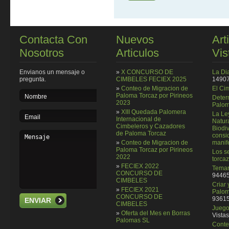
Contacta Con
Nuevos
Art
Nosotros
Articulos
Vis
Envianos un mensaje o
»
X CONCURSO DE
La Di
pregunta.
CIMBELES FECIEX 2025
14907
»
Conteo de Migracion de
El Ci
Paloma Torcaz por Pirineos
Deter
2023
Palom
»
XIII Quedada Palomera
La Le
Internacional de
Natura
Cimbeleros y Cazadores
Biodi
de Paloma Torcaz
consi
»
Conteo de Migracion de
manif
Paloma Torcaz por Pirineos
Los se
2022
torcaz
»
FECIEX 2022
Temar
CONCURSO DE
94465
CIMBELES
Criar
»
FECIEX 2021
Palom
CONCURSO DE
93615
ENVIAR
CIMBELES
Juego 
»
Oferta del Mes en Borras
Vistas
Palomas SL
Conte