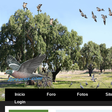
Inicio
Foro
Fotos
Sit
Login