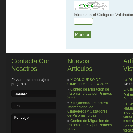
Introduzca el Código de Validación
Contacta Con
Nuevos
Art
Nosotros
Articulos
Vis
Envianos un mensaje o
»
X CONCURSO DE
La Di
pregunta.
CIMBELES FECIEX 2025
14908
»
Conteo de Migracion de
El Ci
Paloma Torcaz por Pirineos
Deter
2023
Palom
»
XIII Quedada Palomera
La Le
Internacional de
Natura
Cimbeleros y Cazadores
Biodi
de Paloma Torcaz
consi
»
Conteo de Migracion de
manif
Paloma Torcaz por Pirineos
Los se
2022
torcaz