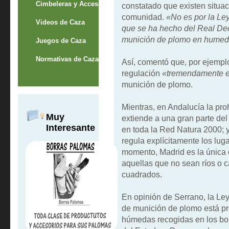
Cimbeleras y Accesorios
constatado que existen situa
comunidad.
«No es por la Ley
Videos de Caza
que se ha hecho del Real Dec
munición de plomo en humed
Juegos de Caza
Normativas de Caza
Así, comentó que, por ejempl
regulación
«tremendamente es
munición de plomo.
Mientras, en Andalucía la pr
Muy
extiende a una gran parte del 
Interesante
en toda la Red Natura 2000;
regula explícitamente los lug
momento, Madrid es la única
aquellas que no sean ríos o 
cuadrados.
En opinión de Serrano, la Ley
de munición de plomo está pr
húmedas recogidas en los bole