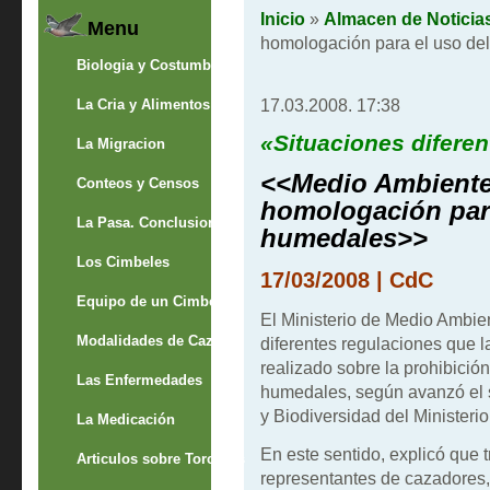
Inicio
»
Almacen de Noticia
Menu
homologación para el uso de
Biologia y Costumbres
17.03.2008. 17:38
La Cria y Alimentos
«Situaciones difere
La Migracion
<<Medio Ambient
Conteos y Censos
homologación para
La Pasa. Conclusion
humedales>>
Los Cimbeles
17/03/2008 | CdC
Equipo de un Cimbelero
El Ministerio de Medio Ambi
Modalidades de Caza
diferentes regulaciones que
realizado sobre la prohibici
Las Enfermedades
humedales, según avanzó el s
y Biodiversidad del Ministerio
La Medicación
En este sentido, explicó que 
Articulos sobre Torcaces
representantes de cazadores,