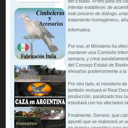
del Estado.
«Pero para los ca
intentar establecer, de acue
este proceso de diálogo, un
tratamiento homogéneo»
, añ
Informativa
Por eso, el Ministerio ha ofre
mantener una Comisión Inform
semana, y crear paralelament
del Consejo Estatal de Biodiv
elevarlas posteriormente a la
Por otro lado, el ministerio d
también revisará el Real Dec
producción, paralizado tras la
estudiará con los afectados l
Finalmente, Serrano, que cali
apuntó que se elaborará un a
en materia cinegética para q