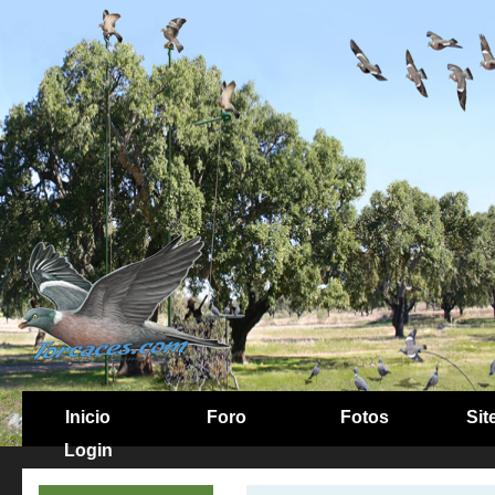
Inicio
Foro
Fotos
Sit
Login