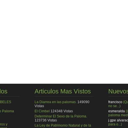
los
Articulos Mas Vistos
Nuevos
MBELES
La Diarrea en las palomas.
149090
francisco
(Q
Vistas
no se...)
de Paloma
El Cimbel
124348 Vistas
esmeralda
(
paloma medi
Determinar El Sexo de la Paloma.
123736 Vistas
j.gpe alvara
ros y
para o...)
La Ley de Patrimonio Natural y de la