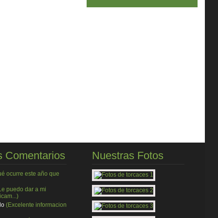
 Comentarios
Nuestras Fotos
ué ocurre este año que
Le puedo dar a mi
cam...)
do
(Excelente informacion