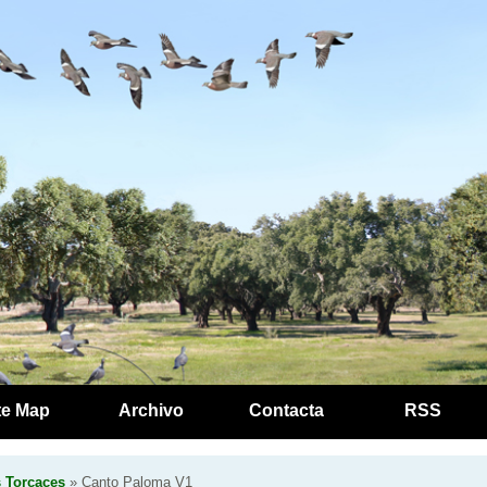
te Map
Archivo
Contacta
RSS
s Torcaces
» Canto Paloma V1