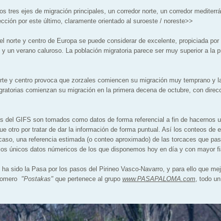
s tres ejes de migración principales, un corredor norte, un corredor mediterr
ección por este último, claramente orientado al suroeste / noreste>>
 el norte y centro de Europa se puede considerar de excelente, propiciada po
 y un verano caluroso. La población migratoria parece ser muy superior a la 
orte y centro provoca que zorzales comiencen su migración muy temprano y la
atorias comienzan su migración en la primera decena de octubre, con direcc
s del GIFS son tomados como datos de forma referencial a fin de hacernos 
que otro por tratar de dar la información de forma puntual. Así los conteos de 
acaso, una referencia estimada (o conteo aproximado) de las torcaces que pa
 los únicos datos númericos de los que disponemos hoy en día y con mayor fia
a sido la Pasa por los pasos del Pirineo Vasco-Navarro, y para ello que me
alomero
"Postakas"
que pertenece al grupo
www.PASAPALOMA.com
, todo un