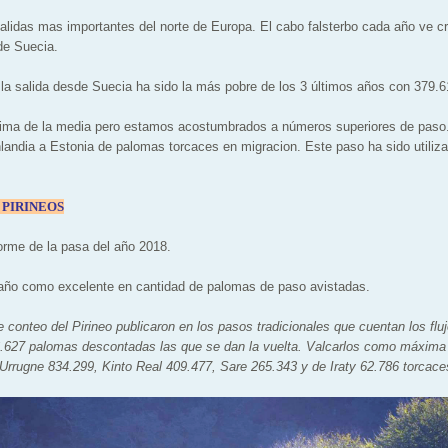
alidas mas importantes del norte de Europa. El cabo falsterbo cada año ve c
de Suecia.
la salida desde Suecia ha sido la más pobre de los 3 últimos años con 379.
ncima de la media pero estamos acostumbrados a números superiores de paso
nlandia a Estonia de palomas torcaces en migracion. Este paso ha sido utili
 PIRINEOS
orme de la pasa del año 2018.
año como excelente en cantidad de palomas de paso avistadas.
 conteo del Pirineo publicaron en los pasos tradicionales que cuentan los flu
6.627 palomas descontadas las que se dan la vuelta. Valcarlos como máxima 
Urrugne 834.299, Kinto Real 409.477, Sare 265.343 y de Iraty 62.786 torcace