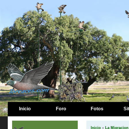
Inicio
Foro
Fotos
Si
Inicio
»
La Migracion