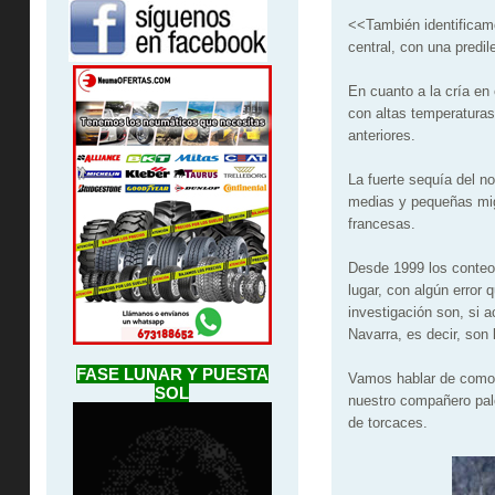
<<También identificamo
central, con una predil
En cuanto a la cría en
con altas temperaturas
anteriores.
La fuerte sequía del n
medias y pequeñas migr
francesas.
Desde 1999 los conteo
lugar, con algún error 
investigación son, si 
Navarra, es decir, son
FASE LUNAR Y PUESTA
Vamos hablar de como h
SOL
nuestro compañero p
de torcaces.