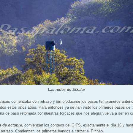
Las redes de Etxalar
rcaces comenzaba con retraso y sin producirse los pasos tempraneros anterior
dos estos años atrás. Para entonces ya se han visto los primeros pasos de 
Zona de paso retomada por nuestras torcaces que nos alegra vuelva a ser en c
a de octubre
, comienzan los conteos del GIFS, exactamente el día 16 y hast
 retraso. Comienzan los primeros bandos a cruzar el Pirinéo.