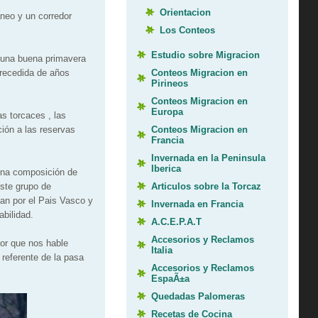
Orientacion
áneo y un corredor
Los Conteos
Estudio sobre Migracion
r una buena primavera
Conteos Migracion en
precedida de años
Pirineos
Conteos Migracion en
Europa
s torcaces , las
Conteos Migracion en
ión a las reservas
Francia
Invernada en la Peninsula
Iberica
una composición de
Articulos sobre la Torcaz
este grupo de
san por el Pais Vasco y
Invernada en Francia
bilidad.
A.C.E.P.A.T
Accesorios y Reclamos
jor que nos hable
Italia
 referente de la pasa
Accesorios y Reclamos
EspaÃ±a
Quedadas Palomeras
Recetas de Cocina