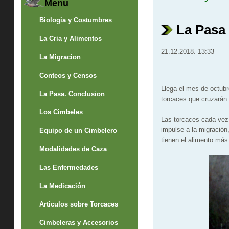
Menu
Biologia y Costumbres
La Pasa
La Cria y Alimentos
21.12.2018. 13:33
La Migracion
Conteos y Censos
Llega el mes de octubr
La Pasa. Conclusion
torcaces que cruzarán 
Los Cimbeles
Las torcaces cada vez 
impulse a la migración
Equipo de un Cimbelero
tienen el alimento más
Modalidades de Caza
Las Enfermedades
La Medicación
Articulos sobre Torcaces
Cimbeleras y Accesorios