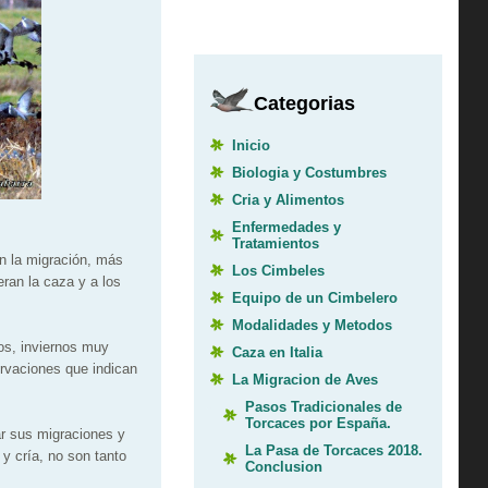
Categorias
Inicio
Biologia y Costumbres
Cria y Alimentos
Enfermedades y
Tratamientos
n la migración, más
Los Cimbeles
eran la caza y a los
Equipo de un Cimbelero
Modalidades y Metodos
os, inviernos muy
Caza en Italia
rvaciones que indican
La Migracion de Aves
Pasos Tradicionales de
Torcaces por España.
ar sus migraciones y
La Pasa de Torcaces 2018.
 y cría, no son tanto
Conclusion