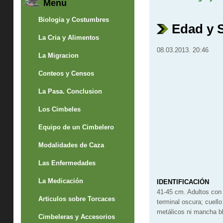
Menu
Biologia y Costumbres
Edad y 
La Cria y Alimentos
08.03.2013. 20:46
La Migracion
Conteos y Censos
La Pasa. Conclusion
Los Cimbeles
Equipo de un Cimbelero
Modalidades de Caza
Las Enfermedades
La Medicación
IDENTIFICACIÓN
41-45 cm. Adultos con 
Articulos sobre Torcaces
terminal oscura; cuell
metálicos ni mancha bl
Cimbeleras y Accesorios