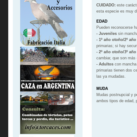
CUIDADO:
este caráct
esta especie es muy dif
EDAD
Pueden reconocerse ha
- Juveniles
sin mancha 
- 1º año otoño/2º año
primarias; si hay secu
- 2º año otoño/3º año
cambiar, que son más 
- Adultos
con mancha b
primarias tienen dos c
las ya mudadas.
MUDA
Mudas postnupcial y po
ambos tipos de edad, p