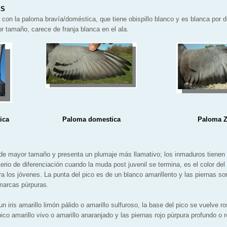
ES
con la paloma bravía/doméstica, que tiene obispillo blanco y es blanca por d
r tamaño, carece de franja blanca en el ala.
ica
Paloma domestica
Paloma Z
 de mayor tamaño y presenta un plumaje más llamativo; los inmaduros tiene
rio de diferenciación cuando la muda post juvenil se termina, es el color del i
a los jóvenes. La punta del pico es de un blanco amarillento y las piernas so
marcas púrpuras.
n iris amarillo limón pálido o amarillo sulfuroso, la base del pico se vuelve r
 pico amarillo vivo o amarillo anaranjado y las piernas rojo púrpura profundo o 