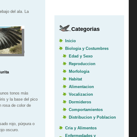
ebajo del ala. La
Categorias
Inicio
Biologia y Costumbres
Edad y Sexo
Reproduccion
Morfologia
urita
Habitat
Alimentacion
n unos tonos más
Vocalizacion
ris y la base del pico
Dormideros
n rosa de color de
Comportamientos
Distribucion y Poblacion
osado rojo, púrpura o
Cria y Alimentos
rojo oscuro.
Enfermedades y