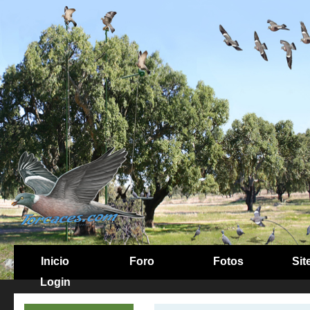
Inicio
Foro
Fotos
Sit
Login