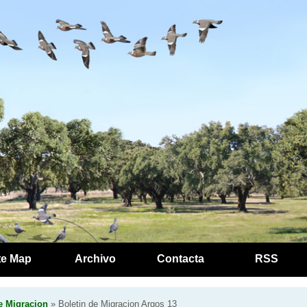
te Map
Archivo
Contacta
RSS
e Migracion
» Boletin de Migracion Argos 13