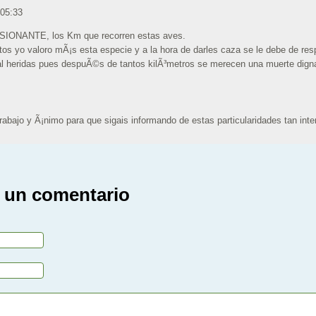
 05:33
IONANTE, los Km que recorren estas aves.
os yo valoro mÃ¡s esta especie y a la hora de darles caza se le debe de re
mal heridas pues despuÃ©s de tantos kilÃ³metros se merecen una muerte dign
rabajo y Ã¡nimo para que sigais informando de estas particularidades tan inte
 un comentario