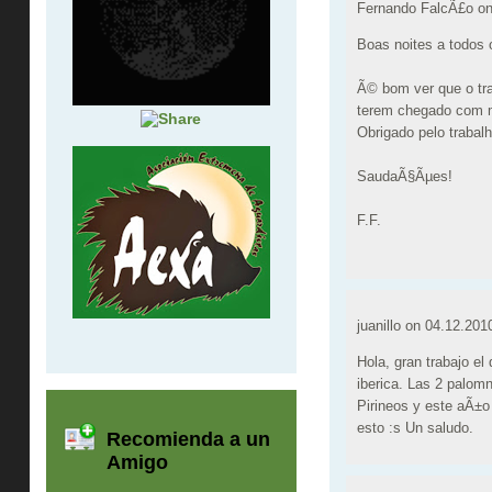
Fernando FalcÃ£o o
Boas noites a todos 
Ã© bom ver que o tr
terem chegado com m
Obrigado pelo trabal
SaudaÃ§Ãµes!
F.F.
juanillo on
04.12.201
Hola, gran trabajo e
iberica. Las 2 palomn
Pirineos y este aÃ±o
esto :s Un saludo.
Recomienda a un
Amigo