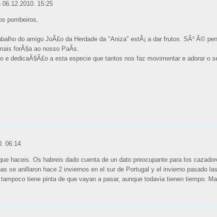
n
06.12.2010. 15:25
os pombeiros,
abalho do amigo JoÃ£o da Herdade da "Aniza" estÃ¡ a dar frutos. SÃ³ Ã© pe
ais forÃ§a ao nosso PaÃ­s.
ho e dedicaÃ§Ã£o a esta especie que tantos nos faz movimentar e adorar o seu
0. 06:14
l que haceis. Os habreis dado cuenta de un dato preocupante para los cazador
as se anillaron hace 2 inviernos en el sur de Portugal y el invierno pasado la
 tampoco tiene pinta de que vayan a pasar, aunque todavia tienen tiempo. M