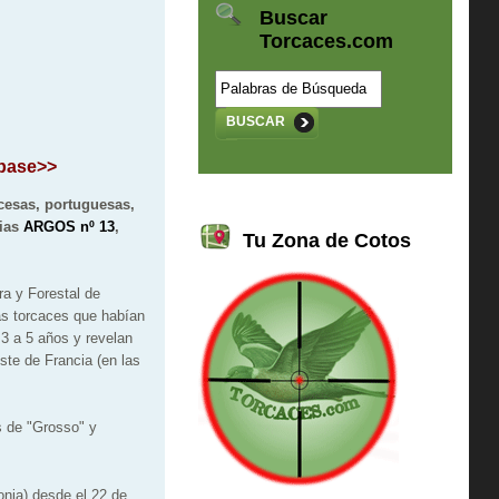
Buscar
Torcaces.com
BUSCAR
 pase>>
ncesas, portuguesas,
cias
ARGOS nº 13
,
Tu Zona de Cotos
ra y Forestal de
as torcaces que habían
 3 a 5 años y revelan
ste de Francia (en las
s de "Grosso" y
nia) desde el 22 de