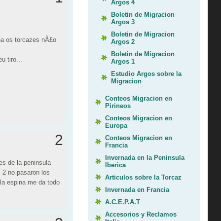
Argos 4
Boletin de Migracion
Argos 3
Boletin de Migracion
na os torcazes nÃ£o
Argos 2
Boletin de Migracion
 tiro...
Argos 1
Estudio Argos sobre la
Migracion
Conteos Migracion en
Pirineos
Conteos Migracion en
Europa
2
Conteos Migracion en
Francia
Invernada en la Peninsula
es de la peninsula
Iberica
s 2 no pasaron los
Articulos sobre la Torcaz
ala espina me da todo
Invernada en Francia
A.C.E.P.A.T
Accesorios y Reclamos