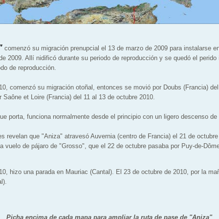
"
comenzó su migración prenupcial el 13 de marzo de 2009 para instalarse e
de 2009. Allí nidificó durante su periodo de reproducción y se quedó el perido
odo de reproducción.
10, comenzó su migración otoñal, entonces se movió por Doubs (Francia) del 
 Saône et Loire (Francia) del 11 al 13 de octubre 2010.
que porta, funciona normalmente desde el principio con un ligero descenso de 
s revelan que "Aniza" atravesó Auvernia (centro de Francia) el 21 de octubr
 a vuelo de pájaro de "Grosso", que el 22 de octubre pasaba por Puy-de-Dôme 
10, hizo una parada en Mauriac (Cantal). El 23 de octubre de 2010, por la m
l).
Picha encima de cada mapa para ampliar la ruta de pase de "Aniza"