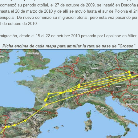
comenzó su periodo otoñal, el 27 de octubre de 2009, se instaló en Dordoña 
asta el 20 de marzo de 2010 y de allí se movió hasta el sur de Polonia el 24
enupcial. De nuevo comenzó su migración otoñal, pero esta vez pasando por
11 de octubre de 2010.
ración, desde el 15 al 22 de octubre 2010 pasando por Lapalisse en Allier.
Picha encima de cada mapa para ampliar la ruta de pase de "Grosso"