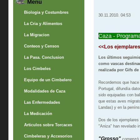
Menu
Biologia y Costumbres
30.11.2010. 04:53
La Cria y Alimentos
La Migracion
Caza - Programa
Conteos y Censos
<<Los ejemplares 
La Pasa. Conclusion
Los últimos seguimien
como vascas destinad
Los Cimbeles
realizada por Gifs de
Equipo de un Cimbelero
Recordemos que hace un
Portugal, difundía dat
Modalidades de Caza
sido equipadas con bal
que estas aves migrato
Las Enfermedades
Landas) y en la peníns
La Medicación
Dos de los ejemplares 
Articulos sobre Torcaces
"Aniza" han revelado i
Cimbeleras y Accesorios
"Grosso"
comenzó s