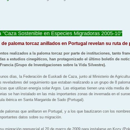
 "Caza Sostenible en Especies Migradoras 2005-10"
de paloma torcaz anillados en Portugal revelan su ruta de
tos realizados a la paloma torcaz por parte de instituciones, tanto fra
as a estudios cinegéticos, han protagonizado el último boletín de noti
 Francia (Grupo de Investigaciones sobre la Vida Silvestre).
os días, la Federación de Euskadi de Caza, junto al Ministerio de Agricultu
os reveladores del seguimiento que estaban realizando a un grupo de 8 palom
izas que utilizan energía solar Argos. Las etiquetas tienen una vida media de
rias se han instalado en las más importantes zonas de invernada en el suroe
ula ibérica en Santa Margarida de Sado (Portugal).
de palomas que anillaron en Portugal, y a los que bautizaron con los nombre
mportantes datos sobre su migración.
u migración prenupcial el 20 de marzo de 2009 para instalarse en Kozy (Polo