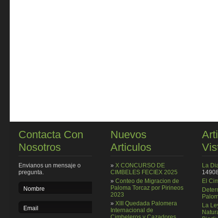
Contacta Con
Nuevos
Art
Nosotros
Articulos
Vis
Envianos un mensaje o
»
X CONCURSO DE
La Di
pregunta.
CIMBELES FECIEX 2025
14908
»
Conteo de Migracion de
El Ci
Paloma Torcaz por Pirineos
Deter
2023
Palom
»
XIII Quedada Palomera
La Le
Internacional de
Natura
Cimbeleros y Cazadores