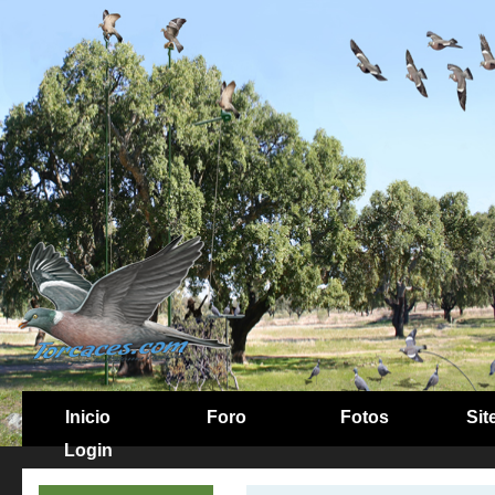
Inicio
Foro
Fotos
Sit
Login