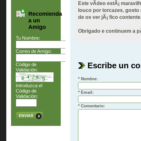
Este vÃ­deo estÃ¡ maravil
louco por torcazes, gost
Recomienda
de os ver jÃ¡ fico contente
a un
Amigo
Obrigado e continuem a pÃ
Tu Nombre:
Correo de Amigo:
Escribe un c
Código de
Validación:
* Nombre:
Introduzca el
Código de
* Email:
Validación:
* Comentario:
ENVIAR