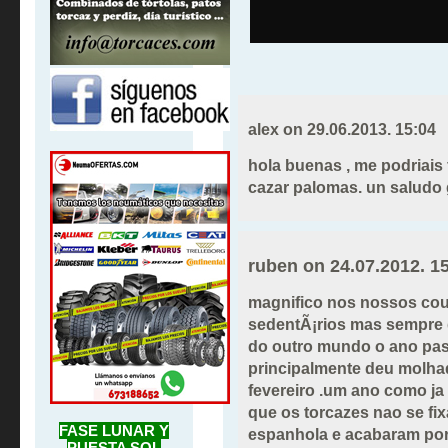
alex on
29.06.2013. 15:04
hola buenas , me podriais f
cazar palomas. un saludo 
ruben on
24.07.2012. 1
magnifico nos nossos cout
sedentÃ¡rios mas sempre 
do outro mundo o ano pas
principalmente deu molh
fevereiro .um ano como ja
que os torcazes nao se fi
FASE LUNAR Y
espanhola e acabaram por
PUESTA SOL