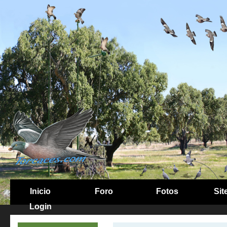
Inicio
Foro
Fotos
Sit
Login