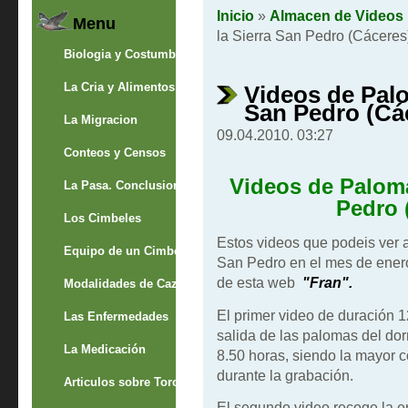
Inicio
»
Almacen de Videos
Menu
la Sierra San Pedro (Cáceres
Biologia y Costumbres
La Cria y Alimentos
Videos de Palo
San Pedro (Cá
La Migracion
09.04.2010. 03:27
Conteos y Censos
Videos de Paloma
La Pasa. Conclusion
Pedro 
Los Cimbeles
Estos videos que podeis ver 
Equipo de un Cimbelero
San Pedro en el mes de enero
de esta web
"Fran".
Modalidades de Caza
El primer video de duración 1
Las Enfermedades
salida de las palomas del dor
La Medicación
8.50 horas, siendo la mayor c
durante la grabación.
Articulos sobre Torcaces
El segundo video recoge la e