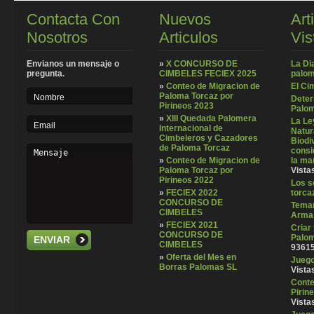
Contacta Con
Nuevos
Art
Nosotros
Articulos
Vis
Envianos un mensaje o
»
X CONCURSO DE
La Di
pregunta.
CIMBELES FECIEX 2025
palom
»
Conteo de Migracion de
El Ci
Paloma Torcaz por
Deter
Pirineos 2023
Palom
»
XIII Quedada Palomera
La Le
Internacional de
Natura
Cimbeleros y Cazadores
Biodi
de Paloma Torcaz
consi
»
Conteo de Migracion de
la ma
Paloma Torcaz por
Vista
Pirineos 2022
Los se
»
FECIEX 2022
torca
CONCURSO DE
Temar
CIMBELES
Arma
»
FECIEX 2021
Criar
CONCURSO DE
Palom
ENVIAR
CIMBELES
93615
»
Oferta del Mes en
Juego 
Borras Palomas SL
Vista
Conte
Pirin
Vista