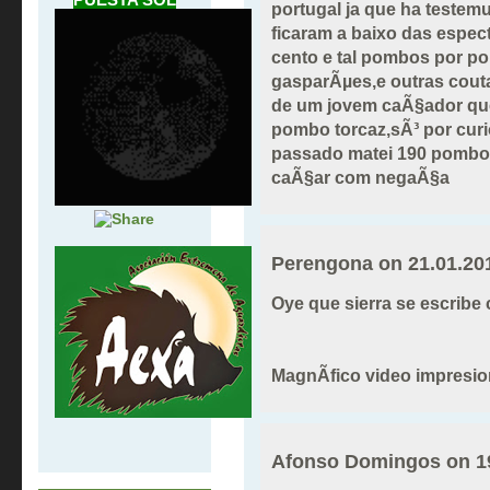
portugal ja que ha teste
ficaram a baixo das espec
cento e tal pombos por po
gasparÃµes,e outras cout
de um jovem caÃ§ador qu
pombo torcaz,sÃ³ por curi
passado matei 190 pombos
caÃ§ar com negaÃ§a
Perengona on
21.01.20
Oye que sierra se escribe 
MagnÃ­fico video impresio
Afonso Domingos on
1