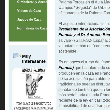
Paloma Torcaz en el Aula Mag
Cimbeleras y Accesorios
Campus "Sogesta" de Urbino e
Videos de Caza
aficionados de la Paloma Tor
Juegos de Caza
El aspecto internacional se h
Normativas de Caza
Presidente de la Asociació
Francia y el Dr. Antonio Bea
salvaje - (G.I.I.F.S.)- España
voluntad común de "comprende
sostenible.
Muy
Interesante
Es entonces el turno del fran
Francia)
que ha informado so
producen en la caza en Franci
de su asociación para obtene
tradicionales puedan disfrutar
señalando también que en los
más sedentaria en toda Franc
reciente de la ley en casi to
la posibilidad de usar trampa