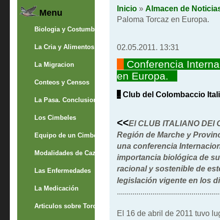
Inicio
»
Almacen de Noticia
Menu
Paloma Torcaz en Europa.
Biologia y Costumbres
02.05.2011. 13:31
La Cria y Alimentos
""
Conferencia Interna
La Migracion
en Europa.
Conteos y Censos
..
Club del Colombaccio Ital
La Pasa. Conclusion
Los Cimbeles
<<
El CLUB ITALIANO DEl C
Región de Marche y Provinc
Equipo de un Cimbelero
una conferencia Internacion
Modalidades de Caza
importancia biológica de su 
racional y sostenible de es
Las Enfermedades
legislación vigente en los d
La Medicación
....................................................
Articulos sobre Torcaces
El 16 de abril de 2011 tuvo lu