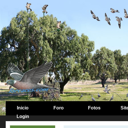
Inicio
Foro
Fotos
Sit
Login