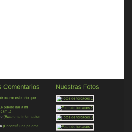
 Comentarios
Nuestras Fotos
ué ocurre este año que
Le puedo dar a mi
cam...)
do
(Excelente informacion
ia
(Encontré una paloma