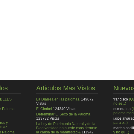
los
Articulos Mas Vistos
Nuevos
MBELES
La Diarrea en las palomas.
149072
francisco
(Q
Vistas
no se...)
de Paloma
El Cimbel
124340 Vistas
esmeralda
(
paloma medi
Determinar El Sexo de la Paloma.
123732 Vistas
j.gpe alvara
ros y
para o...)
La Ley de Patrimonio Natural y de la
rcaz
Biodiversidad no puede considerarse
martha cecil
de Paloma
la causa de la manifestaci&
111942
y no qu...)