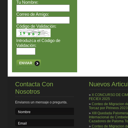
Tu Nombre:
Correo de Amigo:
Código de Validación:
Introduzca el Código de
Validación:
ENVIAR
Contacta Con
Nuevos Articu
Nosotros
»
X CONCURSO DE CI
FECIEX 2025
Envianos un mensaje o pregunta.
»
Conteo de Migracion 
Torcaz por Pirineos 2023
»
XIII Quedada Palomera
Internacional de Cimbele
Cazadores de Paloma To
»
Conteo de Migracion 