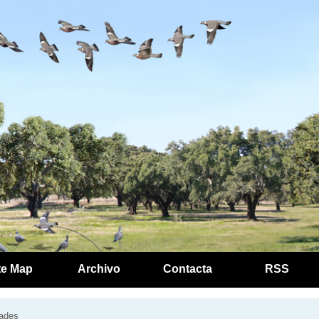
te Map
Archivo
Contacta
RSS
ades