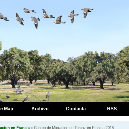
te Map
Archivo
Contacta
RSS
acion en Francia
» Conteo de Migracion de Torcaz en Francia 2018