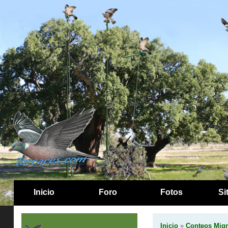
Inicio
Foro
Fotos
Si
Inicio
»
Conteos Migr