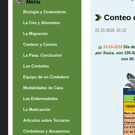
Menu
Biologia y Costumbres
Conteo d
La Cria y Alimentos
22.10.2018. 01:12
La Migracion
Conteos y Censos
¡¡¡
13-10-2018
Día de
por Suiza, con 134.9
La Pasa. Conclusion
con
60
Los Cimbeles
Equipo de un Cimbelero
Modalidades de Caza
Las Enfermedades
La Medicación
Articulos sobre Torcaces
Cimbeleras y Accesorios