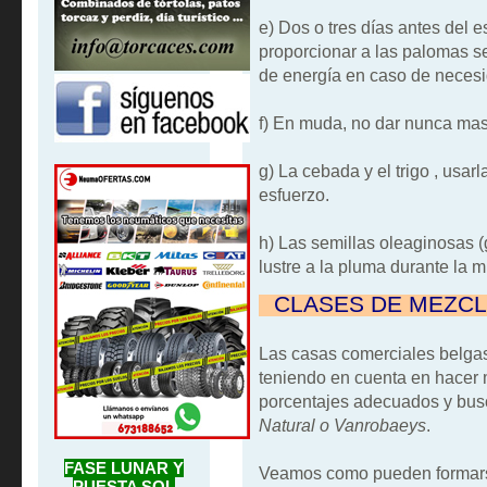
e) Dos o tres días antes del 
proporcionar a las palomas se
de energía en caso de necesi
f) En muda, no dar nunca ma
g) La cebada y el trigo , usa
esfuerzo.
h) Las semillas oleaginosas (
lustre a la pluma durante la 
""
C
LASES DE MEZ
C
Las casas comerciales belga
teniendo en cuenta en hacer 
porcentajes adecuados y bus
Natural o Vanrobaeys
.
FASE LUNAR Y
Veamos como pueden formarse
PUESTA SOL