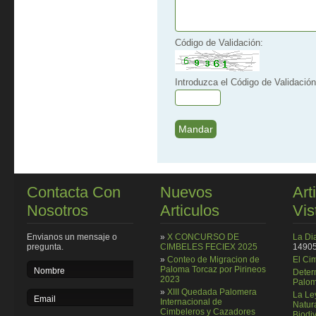
Código de Validación:
Introduzca el Código de Validación
Contacta Con
Nuevos
Art
Nosotros
Articulos
Vis
Envianos un mensaje o
»
X CONCURSO DE
La Di
pregunta.
CIMBELES FECIEX 2025
14905
»
Conteo de Migracion de
El Ci
Paloma Torcaz por Pirineos
Deter
2023
Palom
»
XIII Quedada Palomera
La Le
Internacional de
Natura
Cimbeleros y Cazadores
Biodi