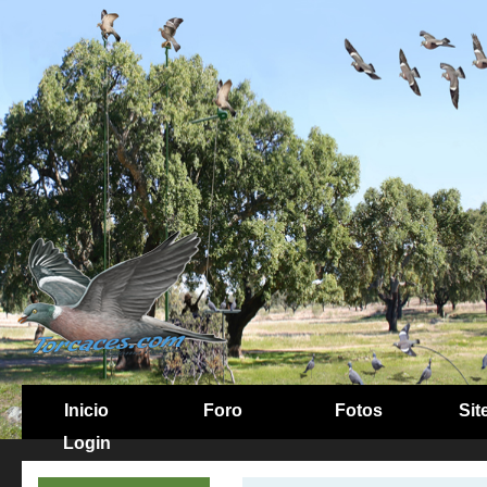
Inicio
Foro
Fotos
Sit
Login