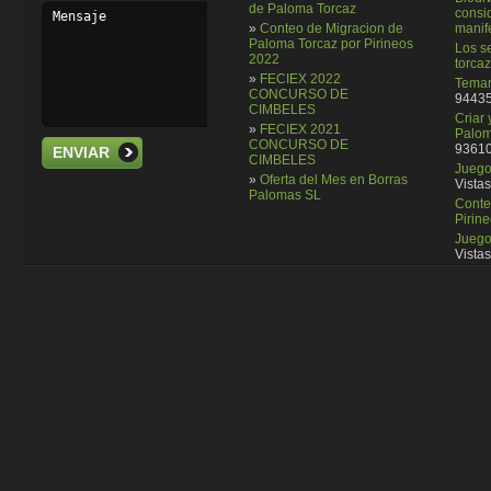
de Paloma Torcaz
consi
»
Conteo de Migracion de
manif
Paloma Torcaz por Pirineos
Los se
2022
torcaz
»
FECIEX 2022
Temar
CONCURSO DE
94435
CIMBELES
Criar
»
FECIEX 2021
Palom
CONCURSO DE
93610
ENVIAR
CIMBELES
Juego 
»
Oferta del Mes en Borras
Vistas
Palomas SL
Conte
Pirin
Juego
Vistas