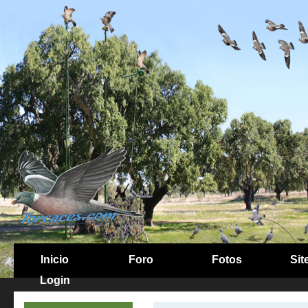
Inicio
Foro
Fotos
Sit
Login