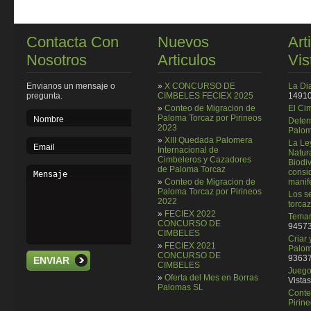
Contacta Con
Nuevos
Art
Nosotros
Articulos
Vis
Envianos un mensaje o
»
X CONCURSO DE
La Di
pregunta.
CIMBELES FECIEX 2025
14910
»
Conteo de Migracion de
El Ci
Paloma Torcaz por Pirineos
Deter
2023
Palom
»
XIII Quedada Palomera
La Le
Internacional de
Natura
Cimbeleros y Cazadores
Biodi
de Paloma Torcaz
consi
»
Conteo de Migracion de
manif
Paloma Torcaz por Pirineos
Los se
2022
torcaz
»
FECIEX 2022
Temar
CONCURSO DE
94573
CIMBELES
Criar
»
FECIEX 2021
Palom
CONCURSO DE
93637
ENVIAR
CIMBELES
Juego 
»
Oferta del Mes en Borras
Vistas
Palomas SL
Conte
Pirin