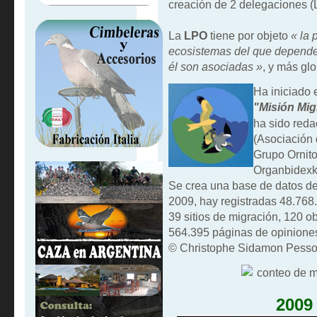
creación de 2 delegaciones 
La
LPO
tiene por objeto
« la 
ecosistemas del que dependen 
él son asociadas »
, y más gl
Ha iniciado 
"Misión Mig
ha sido reda
(Asociación
Grupo Ornito
Organbidexka
Se crea una base de datos de
2009, hay registradas 48.768
39 sitios de migración, 120 ob
564.395 páginas de opiniones 
© Christophe Sidamon Pess
2009