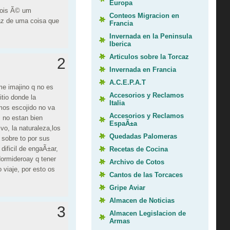
Europa
pois Ã© um
Conteos Migracion en
az de uma coisa que
Francia
Invernada en la Peninsula
Iberica
Articulos sobre la Torcaz
2
Invernada en Francia
A.C.E.P.A.T
me imajino q no es
Accesorios y Reclamos
tio donde la
Italia
mos escojido no va
Accesorios y Reclamos
s no estan bien
EspaÃ±a
vo, la naturaleza,los
Quedadas Palomeras
 sobre to por sus
dificil de engaÃ±ar,
Recetas de Cocina
ormideroay q tener
Archivo de Cotos
 viaje, por esto os
Cantos de las Torcaces
Gripe Aviar
Almacen de Noticias
3
Almacen Legislacion de
Armas