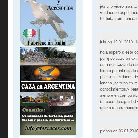
jÃ¡ vi o video mas..
verdadeiro espectacu
foi feita com seried
luis on
15.01.2010. 1
hola espero q este c
por q se caze en extr
estamos cazando eso 
bien o por infinidade
puesto infinidades de
lances ,pero no es m
conocimientos,y para 
sienpre en campo abi
un poco de dignidad 
animo a esta modalid
pichon on
06.01.2010