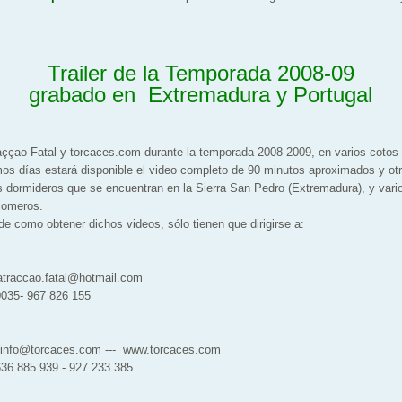
Trailer de la Temporada 2008-09
grabado en Extremadura y Portugal
raççao Fatal y torcaces.com durante la temporada 2008-2009, en varios coto
mos días estará disponible el video completo de 90 minutos aproximados y ot
s dormideros que se encuentran en la Sierra San Pedro (Extremadura), y vario
alomeros.
e como obtener dichos videos, sólo tienen que dirigirse a:
atraccao.fatal@hotmail.com
67 826 155
caces.com --- www.torcaces.com
939 - 927 233 385