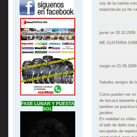
soy de la carlota co
espectaculo yo he ca
javier on
30.10.2009.
ME GUSTARIA SABE
sergio on
01.08.2009
Saludos amigos de l
Como pueden ver mi 
de torcaza bastante 
FASE LUNAR Y PUESTA
tambien se practica l
SOL
javalies.
En realidad su video 
el lado de darle mas
escopetas de repetic