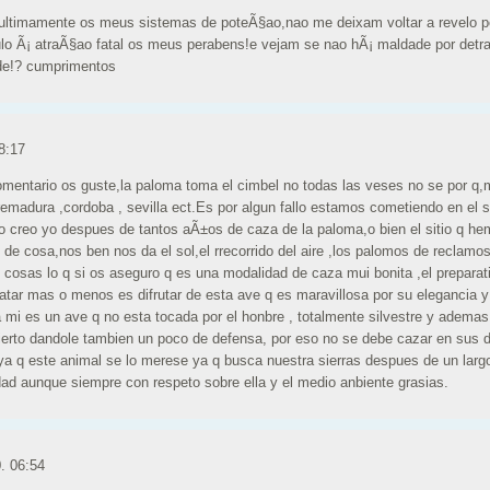
..ultimamente os meus sistemas de poteÃ§ao,nao me deixam voltar a revelo 
lo Ã¡ atraÃ§ao fatal os meus perabens!e vejam se nao hÃ¡ maldade por detr
ade!? cumprimentos
8:17
omentario os guste,la paloma toma el cimbel no todas las veses no se por q,
emadura ,cordoba , sevilla ect.Es por algun fallo estamos cometiendo en el si
creo yo despues de tantos aÃ±os de caza de la paloma,o bien el sitio q he
s de cosa,nos ben nos da el sol,el rrecorrido del aire ,los palomos de reclamo
 cosas lo q si os aseguro q es una modalidad de caza mui bonita ,el preparati
atar mas o menos es difrutar de esta ave q es maravillosa por su elegancia y
mi es un ave q no esta tocada por el honbre , totalmente silvestre y ademas 
erto dandole tambien un poco de defensa, por eso no se debe cazar en sus d
ya q este animal se lo merese ya q busca nuestra sierras despues de un largo
ad aunque siempre con respeto sobre ella y el medio anbiente grasias.
. 06:54