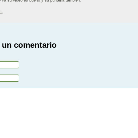
e va su video es bueno y su punteria tambien.
la
 un comentario