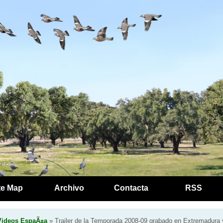
te Map
Archivo
Contacta
RSS
Videos EspaÃ±a
» Trailer de la Temporada 2008-09 grabado en Extremadura 