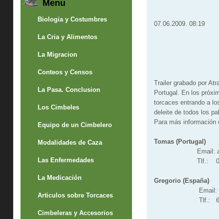
Menu
Biologia y Costumbres
07.06.2009. 08:19
La Cria y Alimentos
La Migracion
Conteos y Censos
Trailer grabado por At
La Pasa. Conclusion
Portugal. En los próxi
torcaces entrando a lo
Los Cimbeles
deleite de todos los p
Para más información d
Equipo de un Cimbelero
Tomas (Portugal)
Modalidades de Caza
Email: 
Las Enfermedades
Tlf.: 0035- 9
La Medicación
Gregorio (España)
Email: info@tor
Articulos sobre Torcaces
Tlf.: 636 885 
Cimbeleras y Accesorios