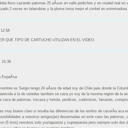
rdoba llevo cazando palomas 25 aÃ±os en valle pedrches y en ciudad real en v
zado 2 veces en talarrubias y la ploma toma mejor el cimbel en extremadura
 12:58
R QUE TIPO DE CARTUCHO UTILIZAN EN EL VIDEO.
. 15:38
a EspaÃ±a.
nombre es Sergio tengo 24 aÃ±os de edad soy de Chile pais donde la Colum
parecida a la de ustedes tambien se caza yo soy de la novena region de la a
a caza de palomas, torcaza y tortola, perdicez, codornices, faisanes, conejos,
es muy bueno claro si resalta las diferencias de los estilos de cacerÃ­a aca 
 posibilidades a nuestros amigos(as) desarmadas en este caso las palomas, 
ion (5 tiros) nosotros solo yuxtapuesta y superpuesta pero siempre solo dos d