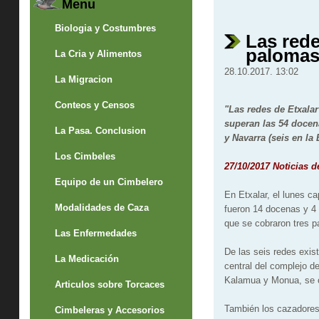
Menu
Biologia y Costumbres
Las rede
paloma
La Cria y Alimentos
28.10.2017. 13:02
La Migracion
Conteos y Censos
"Las redes de Etxalar
superan las 54 docen
La Pasa. Conclusion
y Navarra (seis en la
Los Cimbeles
27/10/2017 Noticias d
Equipo de un Cimbelero
En Etxalar, el lunes c
Modalidades de Caza
fueron 14 docenas y 4 
que se cobraron tres 
Las Enfermedades
De las seis redes exis
La Medicación
central del complejo de
Kalamua y Monua, se 
Articulos sobre Torcaces
También los cazadores 
Cimbeleras y Accesorios