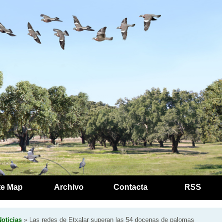
te Map
Archivo
Contacta
RSS
oticias
» Las redes de Etxalar superan las 54 docenas de palomas