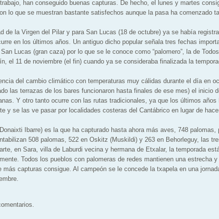
trabajo, han conseguido buenas capturas. De hecho, el lunes y martes consig
on lo que se muestran bastante satisfechos aunque la pasa ha comenzado ta
ad de la Virgen del Pilar y para San Lucas (18 de octubre) ya se había regist
urre en los últimos años. Un antiguo dicho popular señala tres fechas import
 San Lucas (gran caza) por lo que se le conoce como “palomero”, la de Todos
ín, el 11 de noviembre (el fin) cuando ya se consideraba finalizada la tempora
luencia del cambio climático con temperaturas muy cálidas durante el día en oc
do las terrazas de los bares funcionaron hasta finales de ese mes) el inicio d
nas. Y otro tanto ocurre con las rutas tradicionales, ya que los últimos año
e y se las ve pasar por localidades costeras del Cantábrico en lugar de hacer
(Donaixti Ibarre) es la que ha capturado hasta ahora más aves, 748 palomas,
ntabilizan 508 palomas, 522 en Oskitz (Muskildi) y 263 en Behorleguy, las tre
arte, en Sara, villa de Laburdi vecina y hermana de Etxalar, la temporada está
mente. Todos los pueblos con palomeras de redes mantienen una estrecha y 
ue más capturas consigue. Al campeón se le concede la txapela en una jorna
iembre.
 comentarios.