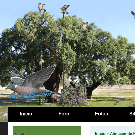
Inicio
Foro
Fotos
Si
Inicio
»
Almacen de N