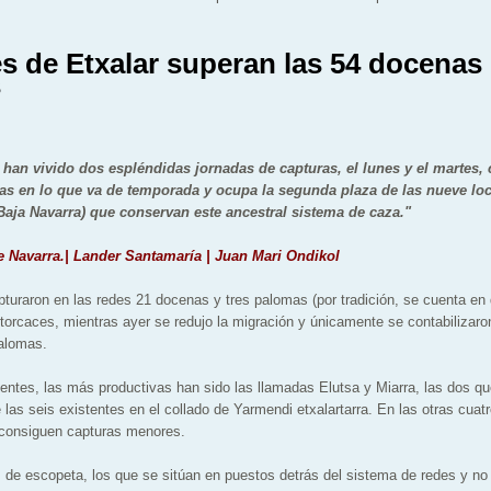
s de Etxalar superan las 54 docenas
s
 han vivido dos espléndidas jornadas de capturas, el lunes y el martes, 
as en lo que va de temporada y ocupa la segunda plaza de las nueve lo
 Baja Navarra) que conservan este ancestral sistema de caza."
e Navarra.| Lander Santamaría | Juan Mari Ondikol
apturaron en las redes 21 docenas y tres palomas (por tradición, se cuenta en
torcaces, mientras ayer se redujo la migración y únicamente se contabilizar
palomas.
tentes, las más productivas han sido las llamadas Elutsa y Miarra, las dos qu
 las seis existentes en el collado de Yarmendi etxalartarra. En las otras cuat
consiguen capturas menores.
de escopeta, los que se sitúan en puestos detrás del sistema de redes y no