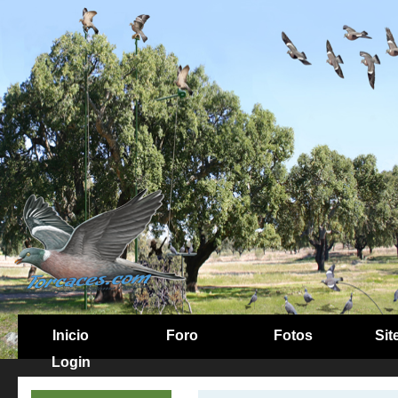
Inicio
Foro
Fotos
Sit
Login