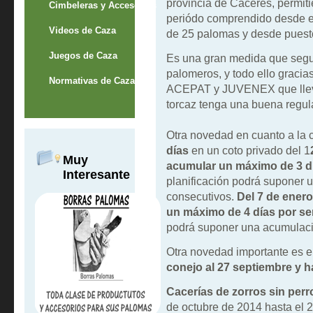
provincia de Cáceres, permiti
Cimbeleras y Accesorios
periódo comprendido desde el
Videos de Caza
de 25 palomas y desde puesto 
Juegos de Caza
Es una gran medida que segu
palomeros, y todo ello gracia
Normativas de Caza
ACEPAT y JUVENEX que lleva
torcaz tenga una buena regul
Otra novedad en cuanto a la
días
en un coto privado del 1
Muy
acumular
un máximo de 3 d
Interesante
planificación podrá suponer 
consecutivos.
Del 7 de enero
un máximo de 4 días por s
podrá suponer una acumulaci
Otra novedad importante es el
conejo al 27 septiembre y h
Cacerías de zorros sin per
de octubre de 2014 hasta el 