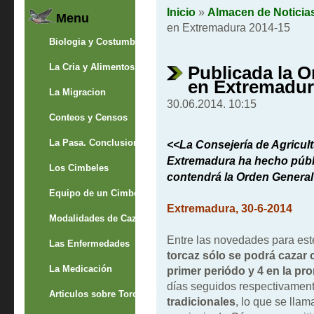
Inicio
»
Almacen de Noticia
Menu
en Extremadura 2014-15
Biologia y Costumbres
La Cria y Alimentos
Publicada la 
en Extremadur
La Migracion
30.06.2014. 10:15
Conteos y Censos
La Pasa. Conclusion
<
<La Consejería de Agricul
Extremadura ha hecho públi
Los Cimbeles
contendrá la Orden General
Equipo de un Cimbelero
Extremadura, 30-6-2014
Modalidades de Caza
Entre las novedades para est
Las Enfermedades
torcaz sólo se podrá cazar
La Medicación
primer periódo y 4 en la pr
días seguidos respectivamen
Articulos sobre Torcaces
tradicionales
, lo que se llam