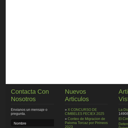
Contacta Con
Nuevos
Art
Nosotros
Articulos
Vis
Envianos un mensaje o
»
X CONCURSO DE
La Di
pregunta.
CIMBELES FECIEX 2025
14908
»
Conteo de Migracion de
El Ci
Paloma Torcaz por Pirineos
Deter
2023