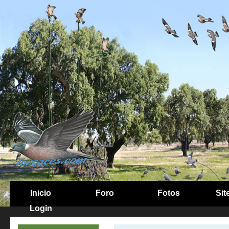
Inicio
Foro
Fotos
Sit
Login