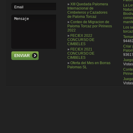
Palom
»
XIII Quedada Palomera
La Le
Internacional de
Natura
Cimbeleros y Cazadores
Biodi
de Paloma Torcaz
consi
»
Conteo de Migracion de
manif
Paloma Torcaz por Pirineos
Los se
2022
torcaz
»
FECIEX 2022
Temar
CONCURSO DE
94482
CIMBELES
Criar
»
FECIEX 2021
Palom
CONCURSO DE
93617
ENVIAR
CIMBELES
Juego 
»
Oferta del Mes en Borras
Vistas
Palomas SL
Conte
Pirin
Juego
Vistas