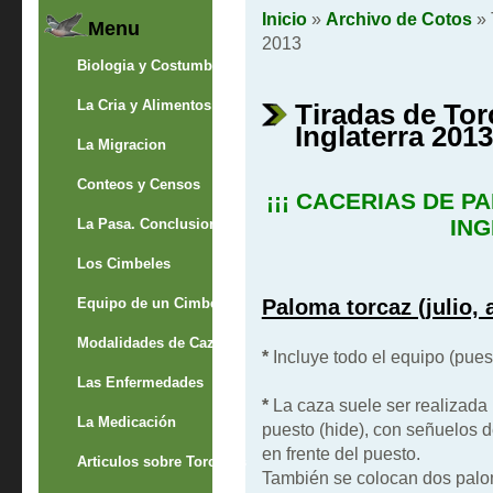
Inicio
»
Archivo de Cotos
» 
Menu
2013
Biologia y Costumbres
La Cria y Alimentos
Tiradas de To
Inglaterra 2013
La Migracion
Conteos y Censos
¡¡¡ CACERIAS DE 
ING
La Pasa. Conclusion
Los Cimbeles
Equipo de un Cimbelero
Paloma torcaz (julio,
Modalidades de Caza
*
Incluye todo el equipo (puest
Las Enfermedades
*
La caza suele ser realizada
La Medicación
puesto (hide), con señuelos 
en frente del puesto.
Articulos sobre Torcaces
También se colocan dos palo