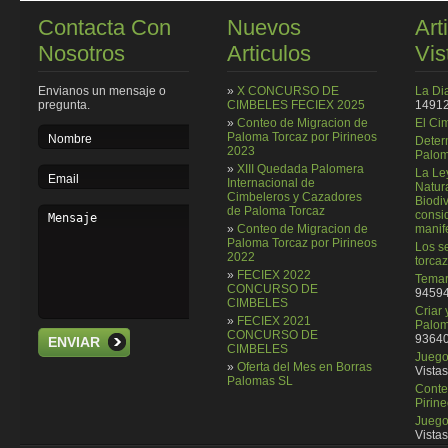
Contacta Con
Nuevos
Art
Nosotros
Articulos
Vis
Envianos un mensaje o
»
X CONCURSO DE
La Di
pregunta.
CIMBELES FECIEX 2025
14912
»
Conteo de Migracion de
El Ci
Paloma Torcaz por Pirineos
Deter
2023
Palom
»
XIII Quedada Palomera
La Le
Internacional de
Natura
Cimbeleros y Cazadores
Biodi
de Paloma Torcaz
consi
»
Conteo de Migracion de
manif
Paloma Torcaz por Pirineos
Los se
2022
torcaz
»
FECIEX 2022
Temar
CONCURSO DE
94594
CIMBELES
Criar
»
FECIEX 2021
Palom
CONCURSO DE
93640
ENVIAR
CIMBELES
Juego 
»
Oferta del Mes en Borras
Vistas
Palomas SL
Conte
Pirin
Juego
Vistas