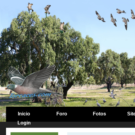
Inicio
Foro
Fotos
Sit
Login