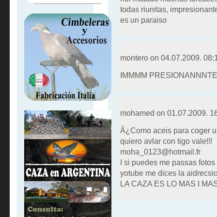
todas riunitas, impresionan
es un paraiso
montero on
04.07.2009. 08:
IMMMM PRESIONANNNT
mohamed on
01.07.2009. 1
Â¿Como aceis para coger u
quiero avlar con tigo vale!!!
moha_0123@hotmail.fr
I si puedes me passas fotos 
yotube me dices la aidrecsi
LA CAZA ES LO MAS I MAS MEG