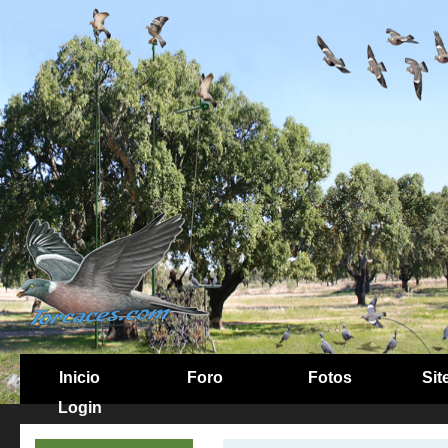
Inicio
Foro
Fotos
Sit
Login