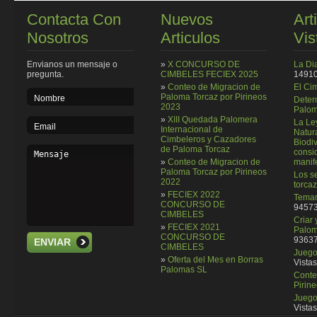
Contacta Con
Nuevos
Art
Nosotros
Articulos
Vis
Envianos un mensaje o
»
X CONCURSO DE
La Di
pregunta.
CIMBELES FECIEX 2025
14910
»
Conteo de Migracion de
El Ci
Paloma Torcaz por Pirineos
Deter
2023
Palom
»
XIII Quedada Palomera
La Le
Internacional de
Natura
Cimbeleros y Cazadores
Biodi
de Paloma Torcaz
consi
»
Conteo de Migracion de
manif
Paloma Torcaz por Pirineos
Los se
2022
torcaz
»
FECIEX 2022
Temar
CONCURSO DE
94573
CIMBELES
Criar
»
FECIEX 2021
Palom
CONCURSO DE
93637
ENVIAR
CIMBELES
Juego 
»
Oferta del Mes en Borras
Vistas
Palomas SL
Conte
Pirin
Juego
Vistas