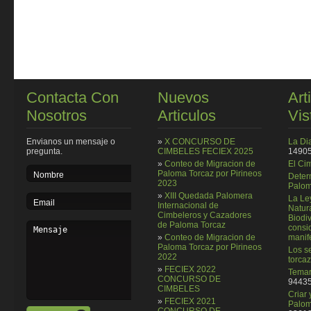
Contacta Con
Nuevos
Art
Nosotros
Articulos
Vis
Envianos un mensaje o
»
X CONCURSO DE
La Di
pregunta.
CIMBELES FECIEX 2025
14905
»
Conteo de Migracion de
El Ci
Paloma Torcaz por Pirineos
Deter
2023
Palom
»
XIII Quedada Palomera
La Le
Internacional de
Natura
Cimbeleros y Cazadores
Biodi
de Paloma Torcaz
consi
»
Conteo de Migracion de
manif
Paloma Torcaz por Pirineos
Los se
2022
torcaz
»
FECIEX 2022
Temar
CONCURSO DE
94435
CIMBELES
Criar
»
FECIEX 2021
Palom