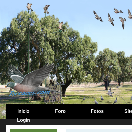
Inicio
Foro
Fotos
Sit
Login