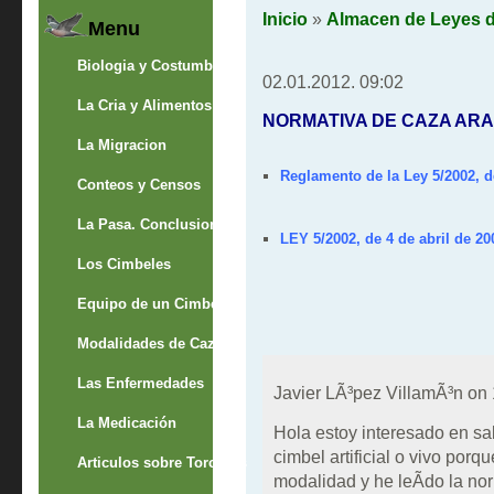
Inicio
»
Almacen de Leyes 
Menu
Biologia y Costumbres
02.01.2012. 09:02
La Cria y Alimentos
NORMATIVA DE CAZA AR
La Migracion
Reglamento de la Ley 5/2002, d
Conteos y Censos
La Pasa. Conclusion
LEY 5/2002, de 4 de abril de 2
Los Cimbeles
Equipo de un Cimbelero
Modalidades de Caza
Las Enfermedades
Javier LÃ³pez VillamÃ³n on
La Medicación
Hola estoy interesado en sa
cimbel artificial o vivo porq
Articulos sobre Torcaces
modalidad y he leÃ­do la no