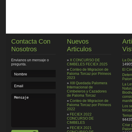
Contacta Con
Nuevos
Art
Nosotros
Articulos
Vis
Envianos un mensaje o
»
X CONCURSO DE
La Di
pregunta.
CIMBELES FECIEX 2025
14905
»
Conteo de Migracion de
El Ci
Paloma Torcaz por Pirineos
Deter
2023
Palom
»
XIII Quedada Palomera
La Le
Internacional de
Natura
Cimbeleros y Cazadores
Biodi
de Paloma Torcaz
consi
»
Conteo de Migracion de
manif
Paloma Torcaz por Pirineos
Los se
2022
torcaz
»
FECIEX 2022
Temar
CONCURSO DE
94435
CIMBELES
Criar
»
FECIEX 2021
Palom