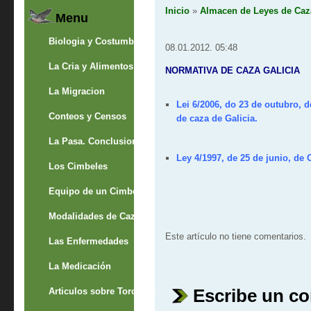
Inicio
»
Almacen de Leyes de Caz
Menu
Biologia y Costumbres
08.01.2012. 05:48
La Cria y Alimentos
NORMATIVA DE CAZA GALICIA
La Migracion
Lei 6/2006,
do 23 de outubro, d
Conteos y Censos
de caza de Galicia.
La Pasa. Conclusion
Ley 4/1997,
de 25 de junio, de 
Los Cimbeles
Equipo de un Cimbelero
Modalidades de Caza
Este artículo no tiene comentarios.
Las Enfermedades
La Medicación
Escribe un c
Articulos sobre Torcaces