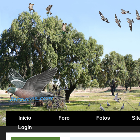
Inicio
Foro
Fotos
Sit
Login