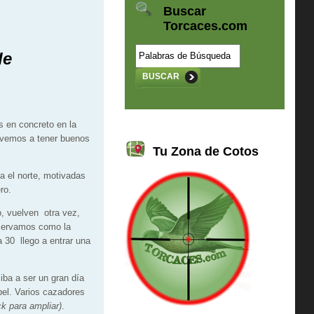
Buscar
Torcaces.com
de
BUSCAR
 en concreto en la
olvemos a tener buenos
Tu Zona de Cotos
a el norte, motivadas
ro.
, vuelven otra vez,
bservamos como la
 30 llego a entrar una
iba a ser un gran día
bel. Varios cazadores
ck para ampliar)
.