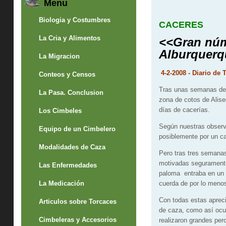
Menu
Biologia y Costumbres
CACERES
La Cria y Alimentos
<<Gran núm
Alburquerq
La Migracion
4-2-2008 - Diario 
Conteos y Censos
Tras unas semanas del
La Pasa. Conclusion
zona de cotos de Alise
días de cacerías.
Los Cimbeles
Según nuestras observ
Equipo de un Cimbelero
posiblemente por un ca
Modalidades de Caza
Pero tras tres semanas
motivadas seguramente
Las Enfermedades
paloma entraba en un 
La Medicación
cuerda de por lo menos
Con todas estas apreci
Articulos sobre Torcaces
de caza, como así ocur
Cimbeleras y Accesorios
realizaron grandes per