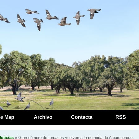
te Map
Archivo
Contacta
RSS
oticias
» Gran número de torcaces vuelven a la dormida de Alburquerque