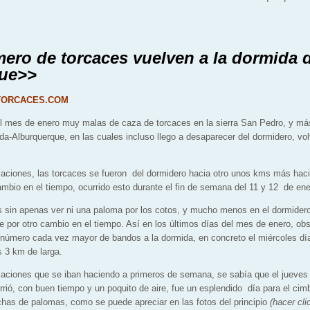
ero de torcaces vuelven a la dormida 
ue>>
de TORCACES.COM
 mes de enero muy malas de caza de torcaces en la sierra San Pedro, y más
da-Alburquerque, en las cuales incluso llego a desaparecer del dormidero, v
aciones, las torcaces se fueron del dormidero hacia otro unos kms más haci
mbio en el tiempo, ocurrido esto durante el fin de semana del 11 y 12 de ene
 sin apenas ver ni una paloma por los cotos, y mucho menos en el dormidero
 por otro cambio en el tiempo. Así en los últimos días del mes de enero, o
número cada vez mayor de bandos a la dormida, en concreto el miércoles día
 3 km de larga.
aciones que se iban haciendo a primeros de semana, se sabía que el jueves 
rió, con buen tiempo y un poquito de aire, fue un esplendido día para el cim
chas de palomas, como se puede apreciar en las fotos del principio
(hacer cli