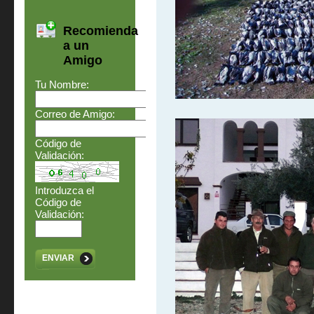
Recomienda
a un
Amigo
Tu Nombre:
Correo de Amigo:
Código de
Validación:
Introduzca el
Código de
Validación:
ENVIAR