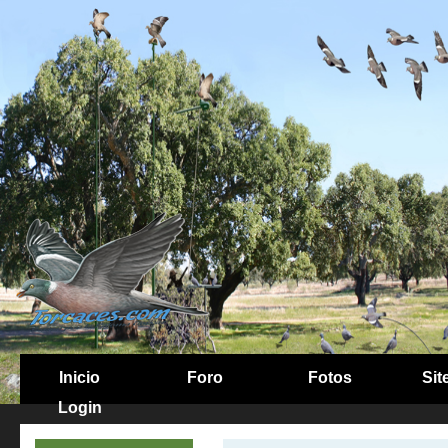
Inicio
Foro
Fotos
Sit
Login