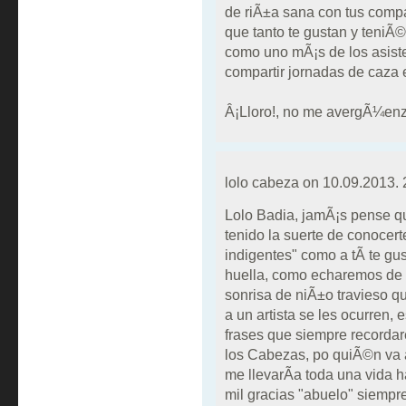
de riÃ±a sana con tus comp
que tanto te gustan y teni
como uno mÃ¡s de los asiste
compartir jornadas de caza e
Â¡Lloro!, no me avergÃ¼enzo
lolo cabeza on
10.09.2013. 
Lolo Badia, jamÃ¡s pense q
tenido la suerte de conocert
indigentes" como a tÃ­ te gu
huella, como echaremos de
sonrisa de niÃ±o travieso qu
a un artista se les ocurren,
frases que siempre recorda
los Cabezas, po quiÃ©n va a 
me llevarÃ­a toda una vida ha
mil gracias "abuelo" siempr