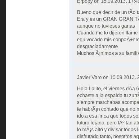
Erpopy on
15.09.2013. 17:4
Bueno que decir de un tÃ­o 
Era y es un GRAN GRAN TÃO 
aunque no tuvieses ganas
Cuando me lo dijeron llame 
equivocado mis conpaÃ±ero
desgraciadamente
Muchos Ã¡nimos a su famili
Javier Varo on
10.09.2013. 
Hola Lolito, el viernes dÃ­a
echaste a la espalda tu zurr
siempre marchabas acompaÃ±
te habrÃ¡n contado que no 
ido a esa finca que todos 
futuro lejano, pero tÃº tan a
lo mÃ¡s alto y divisar todos
disfrutado tanto, nosotros a