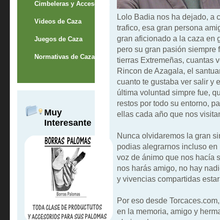
Cimbeleras y Accesorios
Lolo Badia nos ha dejado, a 
Videos de Caza
trafico, esa gran persona ami
gran aficionado a la caza en
Juegos de Caza
pero su gran pasión siempre f
Normativas de Caza
tierras Extremeñas, cuantas v
Rincon de Azagala, el santua
cuanto te gustaba ver salir y 
última voluntad simpre fue, qu
restos por todo su entorno, par
Muy
ellas cada año que nos visita
Interesante
Nunca olvidaremos la gran si
podias alegrarnos incluso en
voz de ánimo que nos hacía se
nos harás amigo, no hay nadi
y vivencias compartidas estar
Por eso desde Torcaces.com, 
en la memoria, amigo y herm