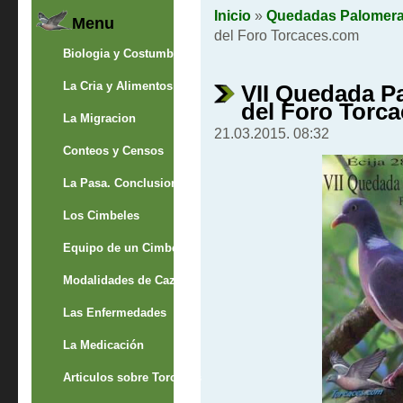
Inicio
»
Quedadas Palomer
Menu
del Foro Torcaces.com
Biologia y Costumbres
La Cria y Alimentos
VII Quedada Pa
del Foro Torc
La Migracion
21.03.2015. 08:32
Conteos y Censos
La Pasa. Conclusion
Los Cimbeles
Equipo de un Cimbelero
Modalidades de Caza
Las Enfermedades
La Medicación
Articulos sobre Torcaces