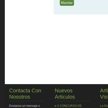
Contacta Con
Nuevos
Art
Nosotros
Articulos
Vis
Envianos un mensaje o
»
X CONCURSO DE
La Di