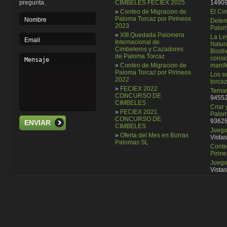
pregunta.
CIMBELES FECIEX 2025
14909
»
Conteo de Migracion de
El Ci
Paloma Torcaz por Pirineos
Deter
2023
Palom
»
XIII Quedada Palomera
La Le
Internacional de
Natura
Cimbeleros y Cazadores
Biodi
de Paloma Torcaz
consi
»
Conteo de Migracion de
manif
Paloma Torcaz por Pirineos
Los se
2022
torcaz
»
FECIEX 2022
Temar
CONCURSO DE
94552
CIMBELES
Criar
»
FECIEX 2021
Palom
CONCURSO DE
93628
ENVIAR
CIMBELES
Juego 
»
Oferta del Mes en Borras
Vistas
Palomas SL
Conte
Pirin
Juego
Vistas