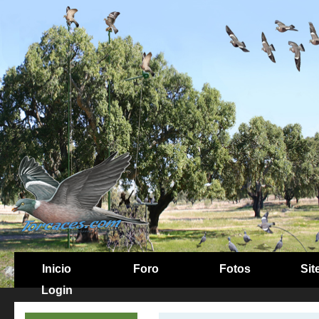
Inicio
Foro
Fotos
Sit
Login