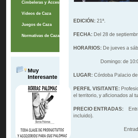
Cimbeleras y Accesorios
Videos de Caza
EDICIÓN:
21ª.
Juegos de Caza
FECHA:
Del 28 de septiembr
Normativas de Caza
HORARIOS:
De jueves a sáb
Domingo: de 10:00 a 
Muy
LUGAR:
Córdoba Palacio de 
Interesante
PERFIL VISITANTE:
Profesi
el territorio, y aficionados a
PRECIO ENTRADAS:
Entra
incluido).
Entrada infantil (h