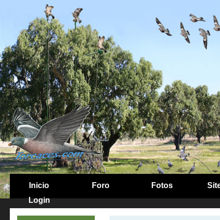
Inicio
Foro
Fotos
Sit
Login