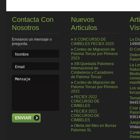
Contacta Con
Nuevos
Art
Nosotros
Articulos
Vis
Envianos un mensaje o
»
X CONCURSO DE
La Di
pregunta.
CIMBELES FECIEX 2025
14906
»
Conteo de Migracion de
El Ci
Paloma Torcaz por Pirineos
Deter
2023
Palom
»
XIII Quedada Palomera
La Le
Internacional de
Natura
Cimbeleros y Cazadores
Biodi
de Paloma Torcaz
consi
»
Conteo de Migracion de
manif
Paloma Torcaz por Pirineos
Los se
2022
torcaz
»
FECIEX 2022
Temar
CONCURSO DE
94457
CIMBELES
Criar
»
FECIEX 2021
Palom
CONCURSO DE
93614
ENVIAR
CIMBELES
Juego 
»
Oferta del Mes en Borras
Vistas
Palomas SL
Conte
Pirin