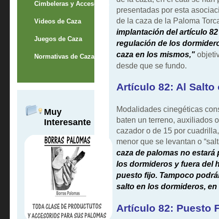
Cimbeleras y Accesorios
presentadas por esta asociaci
de la caza de la Paloma Torc
Videos de Caza
implantación del artículo 82
Juegos de Caza
regulación de los dormider
caza en los mismos,"
objeti
Normativas de Caza
desde que se fundo.
Artículo 82: Al Salt
Modalidades cinegéticas cons
Muy
baten un terreno, auxiliados 
Interesante
cazador o de 15 por cuadrilla,
menor que se levantan o “sal
caza de palomas no estará 
los dormideros y fuera del 
puesto fijo. Tampoco podrán
salto en los dormideros, en
Artículo 82: Puesto F