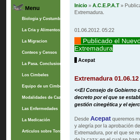
Inicio
»
A.C.E.P.A.T
» Public
Menu
Extremadura.
Biologia y Costumbres
01.06.2012. 05:22
La Cria y Alimentos
"""
Publicado el Nuev
La Migracion
Extremadura
Conteos y Censos
..
Acepat
La Pasa. Conclusion
Los Cimbeles
Extremadura 01.06.12
Equipo de un Cimbelero
<
<El Consejo de Gobierno 
decreto por el que se estab
Modalidades de Caza
gestión cinegética y el ejerc
Las Enfermedades
Acepat
Desde
queremos mos
La Medicación
y alegría por la aprobación 
Articulos sobre Torcaces
Extremadura, por el que se reg
de la caza; en el cual se han