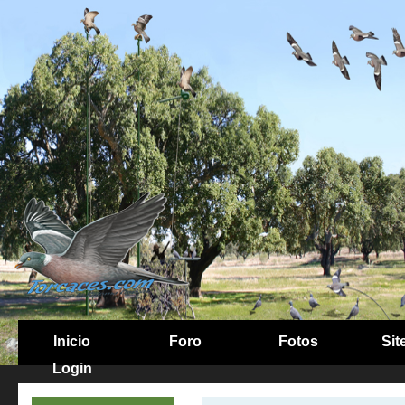
Inicio
Foro
Fotos
Sit
Login