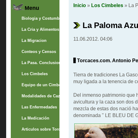
Inicio
»
Los Cimbeles
» La P
Menu
Biologia y Costumbres
La Paloma Azu
La Cria y Alimentos
11.06.2012. 04:06
La Migracion
Conteos y Censos
..
Torcaces.com. Antonio P
La Pasa. Conclusion
Los Cimbeles
Tierra de tradiciones La Gasc
muy ligada a la tenencia de 
Equipo de un Cimbelero
Del inmenso patrimonio que h
Modalidades de Caza
avicultura y la caza son dos 
Las Enfermedades
mezcla de estas dos nació h
denominada " LE BLEU DE
La Medicación
Articulos sobre Torcaces