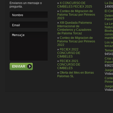
Envianos un mensaje o
»
X CONCURSO DE
La Di
pregunta.
CIMBELES FECIEX 2025
14909
»
Conteo de Migracion de
El Ci
Paloma Torcaz por Pirineos
Deter
2023
Palom
»
XIII Quedada Palomera
La Le
Internacional de
Natura
Cimbeleros y Cazadores
Biodi
de Paloma Torcaz
consi
»
Conteo de Migracion de
manif
Paloma Torcaz por Pirineos
Los se
2022
torcaz
»
FECIEX 2022
Temar
CONCURSO DE
94541
CIMBELES
Criar
»
FECIEX 2021
Palom
CONCURSO DE
93623
ENVIAR
CIMBELES
Juego 
»
Oferta del Mes en Borras
Vistas
Palomas SL
Conte
Pirin
Juego
Vistas