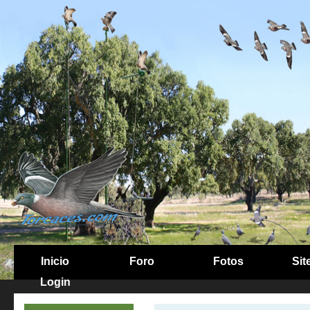
Inicio
Foro
Fotos
Sit
Login